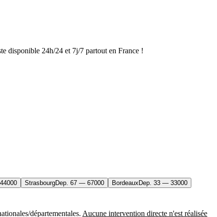
te disponible 24h/24 et 7j/7 partout en France !
44000
Strasbourg
Dep.
67
—
67000
Bordeaux
Dep.
33
—
33000
nationales/départementales.
Aucune intervention directe n'est réalisée