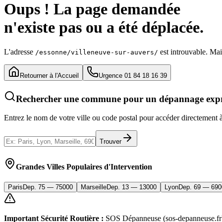
Oups ! La page demandée
n'existe pas ou a été déplacée.
L'adresse
est introuvable. Mai
/essonne/villeneuve-sur-auvers/
Retourner à l'Accueil
Urgence 01 84 18 16 39
Rechercher une commune pour un dépannage expr
Entrez le nom de votre ville ou code postal pour accéder directement à
Trouver
Grandes Villes Populaires d'Intervention
Paris
Dep.
75
—
75000
Marseille
Dep.
13
—
13000
Lyon
Dep.
69
—
690
Important Sécurité Routière :
SOS Dépanneuse (sos-depanneuse.fr) in