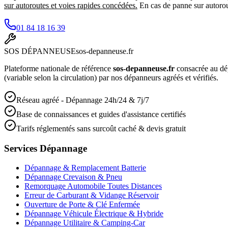
sur autoroutes et voies rapides concédées.
En cas de panne sur autorout
01 84 18 16 39
SOS
DÉPANNEUSE
sos-depanneuse.fr
Plateforme nationale de référence
sos-depanneuse.fr
consacrée au dé
(variable selon la circulation) par nos dépanneurs agréés et vérifiés.
Réseau agréé - Dépannage 24h/24 & 7j/7
Base de connaissances et guides d'assistance certifiés
Tarifs réglementés sans surcoût caché & devis gratuit
Services Dépannage
Dépannage & Remplacement Batterie
Dépannage Crevaison & Pneu
Remorquage Automobile Toutes Distances
Erreur de Carburant & Vidange Réservoir
Ouverture de Porte & Clé Enfermée
Dépannage Véhicule Électrique & Hybride
Dépannage Utilitaire & Camping-Car