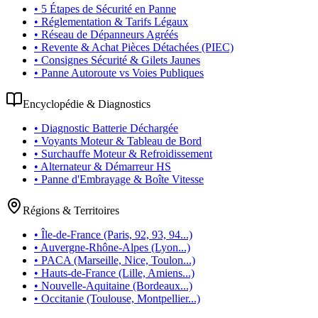
• 5 Étapes de Sécurité en Panne
• Réglementation & Tarifs Légaux
• Réseau de Dépanneurs Agréés
• Revente & Achat Pièces Détachées (PIEC)
• Consignes Sécurité & Gilets Jaunes
• Panne Autoroute vs Voies Publiques
Encyclopédie & Diagnostics
• Diagnostic Batterie Déchargée
• Voyants Moteur & Tableau de Bord
• Surchauffe Moteur & Refroidissement
• Alternateur & Démarreur HS
• Panne d'Embrayage & Boîte Vitesse
Régions & Territoires
• Île-de-France (Paris, 92, 93, 94...)
• Auvergne-Rhône-Alpes (Lyon...)
• PACA (Marseille, Nice, Toulon...)
• Hauts-de-France (Lille, Amiens...)
• Nouvelle-Aquitaine (Bordeaux...)
• Occitanie (Toulouse, Montpellier...)