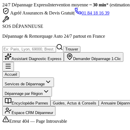
24/7 Dépannage Express
Intervention moyenne
~ 30 min
* (estimation
Agréé Assurances & Devis Gratuit
|
01 84 18 16 39
SOS
DÉPANNEUSE
Dépannage & Remorquage Auto 24/7 partout en France
Trouver
Assistant Diagnostic Express
Demander Dépannage 1-Clic
Accueil
Services de Dépannage
Dépannage par Région
Encyclopédie Pannes
Guides, Actus & Conseils
Annuaire Dépann
Espace CRM Dépanneur
Erreur 404 — Page Introuvable