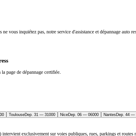
s ne vous inquiétez pas, notre service d'assistance et dépannage auto res
ess
 la page de dépannage certifiée.
00
Toulouse
Dep.
31
—
31000
Nice
Dep.
06
—
06000
Nantes
Dep.
44
—
tervient exclusivement sur voies publiques, rues, parkings et routes 