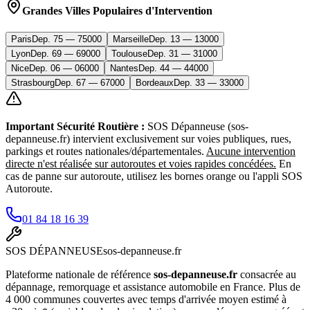
Grandes Villes Populaires d'Intervention
Paris
Dep.
75
—
75000
Marseille
Dep.
13
—
13000
Lyon
Dep.
69
—
69000
Toulouse
Dep.
31
—
31000
Nice
Dep.
06
—
06000
Nantes
Dep.
44
—
44000
Strasbourg
Dep.
67
—
67000
Bordeaux
Dep.
33
—
33000
Important Sécurité Routière :
SOS Dépanneuse (sos-
depanneuse.fr) intervient exclusivement sur voies publiques, rues,
parkings et routes nationales/départementales.
Aucune intervention
directe n'est réalisée sur autoroutes et voies rapides concédées.
En
cas de panne sur autoroute, utilisez les bornes orange ou l'appli SOS
Autoroute.
01 84 18 16 39
SOS
DÉPANNEUSE
sos-depanneuse.fr
Plateforme nationale de référence
sos-depanneuse.fr
consacrée au
dépannage, remorquage et assistance automobile en France. Plus de
4 000 communes couvertes avec temps d'arrivée moyen estimé à