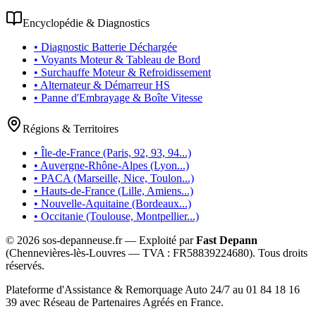
Encyclopédie & Diagnostics
• Diagnostic Batterie Déchargée
• Voyants Moteur & Tableau de Bord
• Surchauffe Moteur & Refroidissement
• Alternateur & Démarreur HS
• Panne d'Embrayage & Boîte Vitesse
Régions & Territoires
• Île-de-France (Paris, 92, 93, 94...)
• Auvergne-Rhône-Alpes (Lyon...)
• PACA (Marseille, Nice, Toulon...)
• Hauts-de-France (Lille, Amiens...)
• Nouvelle-Aquitaine (Bordeaux...)
• Occitanie (Toulouse, Montpellier...)
©
2026
sos-depanneuse.fr — Exploité par
Fast Depann
(Chennevières-lès-Louvres — TVA :
FR58839224680
). Tous droits
réservés.
Plateforme d'Assistance & Remorquage Auto 24/7 au 01 84 18 16
39 avec Réseau de Partenaires Agréés en France.