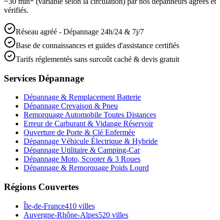
~30 min* (variable selon la circulation) par nos dépanneurs agréés et
vérifiés.
Réseau agréé - Dépannage 24h/24 & 7j/7
Base de connaissances et guides d'assistance certifiés
Tarifs réglementés sans surcoût caché & devis gratuit
Services Dépannage
Dépannage & Remplacement Batterie
Dépannage Crevaison & Pneu
Remorquage Automobile Toutes Distances
Erreur de Carburant & Vidange Réservoir
Ouverture de Porte & Clé Enfermée
Dépannage Véhicule Électrique & Hybride
Dépannage Utilitaire & Camping-Car
Dépannage Moto, Scooter & 3 Roues
Dépannage & Remorquage Poids Lourd
Régions Couvertes
Île-de-France
410
villes
Auvergne-Rhône-Alpes
520
villes