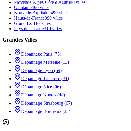
Provence-Alpes-Côte d'Azur
380
villes
Occitanie
460
villes
Nouvelle-Aquitaine
490
villes
Hauts-de-France
390
villes
Grand Est
410
villes
Pays de la Loire
310
villes
Grandes Villes
Dépannage
Paris
(
75
)
Dépannage
Marseille
(
13
)
Dépannage
Lyon
(
69
)
Dépannage
Toulouse
(
31
)
Dépannage
Nice
(
06
)
Dépannage
Nantes
(
44
)
Dépannage
Strasbourg
(
67
)
Dépannage
Bordeaux
(
33
)