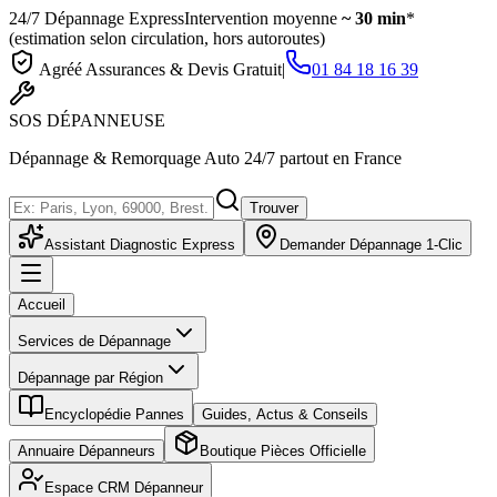
24/7 Dépannage Express
Intervention moyenne
~ 30 min
*
(estimation selon circulation, hors autoroutes)
Agréé Assurances & Devis Gratuit
|
01 84 18 16 39
SOS
DÉPANNEUSE
Dépannage & Remorquage Auto 24/7 partout en France
Trouver
Assistant Diagnostic Express
Demander Dépannage 1-Clic
Accueil
Services de Dépannage
Dépannage par Région
Encyclopédie Pannes
Guides, Actus & Conseils
Annuaire Dépanneurs
Boutique Pièces Officielle
Espace CRM Dépanneur