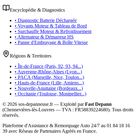
Encyclopédie & Diagnostics
• Diagnostic Batterie Déchargée
• Voyants Moteur & Tableau de Bord
• Surchauffe Moteur & Refroidissement
• Alternateur & Démarreur HS
• Panne d'Embrayage & Boîte Vitesse
Régions & Territoires
• Île-de-France (Paris, 92, 93, 94...)
• Auvergne-Rhône-Alpes (Lyon...)
• PACA (Marseille, Nice, Toulon...)
• Hauts-de-France (Lille, Amiens...)
• Nouvelle-Aquitaine (Bordeaux...)
• Occitanie (Toulouse, Montpellier...)
©
2026
sos-depanneuse.fr — Exploité par
Fast Depann
(Chennevières-lès-Louvres — TVA :
FR58839224680
). Tous droits
réservés.
Plateforme d'Assistance & Remorquage Auto 24/7 au 01 84 18 16
39 avec Réseau de Partenaires Agréés en France.