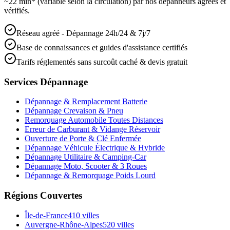
~22 min* (variable selon la circulation) par nos dépanneurs agréés et
vérifiés.
Réseau agréé - Dépannage 24h/24 & 7j/7
Base de connaissances et guides d'assistance certifiés
Tarifs réglementés sans surcoût caché & devis gratuit
Services Dépannage
Dépannage & Remplacement Batterie
Dépannage Crevaison & Pneu
Remorquage Automobile Toutes Distances
Erreur de Carburant & Vidange Réservoir
Ouverture de Porte & Clé Enfermée
Dépannage Véhicule Électrique & Hybride
Dépannage Utilitaire & Camping-Car
Dépannage Moto, Scooter & 3 Roues
Dépannage & Remorquage Poids Lourd
Régions Couvertes
Île-de-France
410
villes
Auvergne-Rhône-Alpes
520
villes