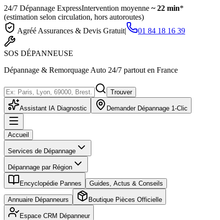
24/7 Dépannage Express
Intervention moyenne
~ 22 min
*
(estimation selon circulation, hors autoroutes)
Agréé Assurances & Devis Gratuit
|
01 84 18 16 39
SOS
DÉPANNEUSE
Dépannage & Remorquage Auto 24/7 partout en France
Trouver
Assistant IA Diagnostic
Demander Dépannage 1-Clic
Accueil
Services de Dépannage
Dépannage par Région
Encyclopédie Pannes
Guides, Actus & Conseils
Annuaire Dépanneurs
Boutique Pièces Officielle
Espace CRM Dépanneur