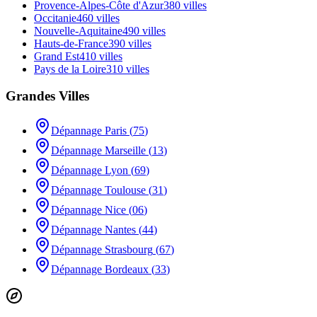
Provence-Alpes-Côte d'Azur
380
villes
Occitanie
460
villes
Nouvelle-Aquitaine
490
villes
Hauts-de-France
390
villes
Grand Est
410
villes
Pays de la Loire
310
villes
Grandes Villes
Dépannage
Paris
(
75
)
Dépannage
Marseille
(
13
)
Dépannage
Lyon
(
69
)
Dépannage
Toulouse
(
31
)
Dépannage
Nice
(
06
)
Dépannage
Nantes
(
44
)
Dépannage
Strasbourg
(
67
)
Dépannage
Bordeaux
(
33
)