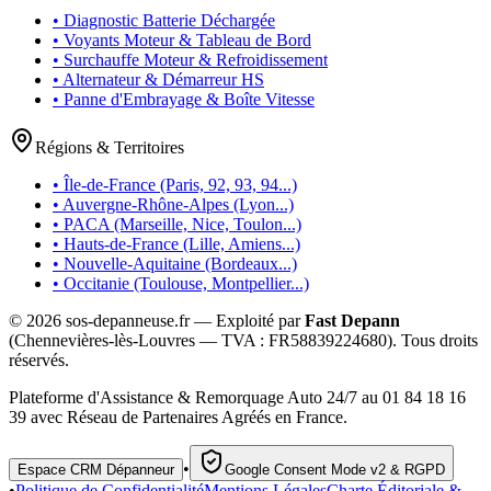
• Diagnostic Batterie Déchargée
• Voyants Moteur & Tableau de Bord
• Surchauffe Moteur & Refroidissement
• Alternateur & Démarreur HS
• Panne d'Embrayage & Boîte Vitesse
Régions & Territoires
• Île-de-France (Paris, 92, 93, 94...)
• Auvergne-Rhône-Alpes (Lyon...)
• PACA (Marseille, Nice, Toulon...)
• Hauts-de-France (Lille, Amiens...)
• Nouvelle-Aquitaine (Bordeaux...)
• Occitanie (Toulouse, Montpellier...)
©
2026
sos-depanneuse.fr — Exploité par
Fast Depann
(Chennevières-lès-Louvres — TVA :
FR58839224680
). Tous droits
réservés.
Plateforme d'Assistance & Remorquage Auto 24/7 au 01 84 18 16
39 avec Réseau de Partenaires Agréés en France.
•
Espace CRM Dépanneur
Google Consent Mode v2 & RGPD
•
Politique de Confidentialité
Mentions Légales
Charte Éditoriale &