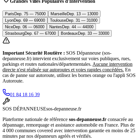
Grandes Villes Populaires d'Intervention
Paris
Dep.
75
—
75000
Marseille
Dep.
13
—
13000
Lyon
Dep.
69
—
69000
Toulouse
Dep.
31
—
31000
Nice
Dep.
06
—
06000
Nantes
Dep.
44
—
44000
Strasbourg
Dep.
67
—
67000
Bordeaux
Dep.
33
—
33000
Important Sécurité Routière :
SOS Dépanneuse (sos-
depanneuse.fr) intervient exclusivement sur voies publiques, rues,
parkings et routes nationales/départementales.
Aucune intervention
directe n'est réalisée sur autoroutes et voies rapides concédées.
En
cas de panne sur autoroute, utilisez les bornes orange ou l'appli SOS
Autoroute.
01 84 18 16 39
SOS
DÉPANNEUSE
sos-depanneuse.fr
Plateforme nationale de référence
sos-depanneuse.fr
consacrée au
dépannage, remorquage et assistance automobile en France. Plus de
4 000 communes covered avec intervention garantie en moins de 25
minutes par nos dépanneurs agréés et vérifiés.