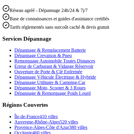
Réseau agréé - Dépannage 24h/24 & 7j/7
Base de connaissances et guides d'assistance certifiés
Tarifs réglementés sans surcoût caché & devis gratuit
Services Dépannage
Dépannage & Remplacement Batterie
Dépannage Crevaison & Pneu
Remorquage Automobile Toutes Distances
Erreur de Carburant & Vidange Réservoir
Ouverture de Porte & Clé Enfermée
Dépannage Véhicule Électrique & Hybride
Dépannage Utilitaire & Camping-Car
Dépannage Moto, Scooter & 3 Roues
Dépannage & Remorquage Poids Lourd
Régions Couvertes
Île-de-France
410
villes
Auvergne-Rhône-Alpes
520
villes
Provence-Alpes-Côte d'Azur
380
villes
Occitanie
460
villes