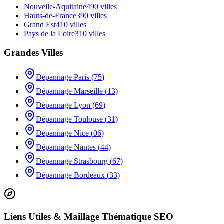
Nouvelle-Aquitaine
490
villes
Hauts-de-France
390
villes
Grand Est
410
villes
Pays de la Loire
310
villes
Grandes Villes
Dépannage
Paris
(
75
)
Dépannage
Marseille
(
13
)
Dépannage
Lyon
(
69
)
Dépannage
Toulouse
(
31
)
Dépannage
Nice
(
06
)
Dépannage
Nantes
(
44
)
Dépannage
Strasbourg
(
67
)
Dépannage
Bordeaux
(
33
)
Liens Utiles & Maillage Thématique SEO