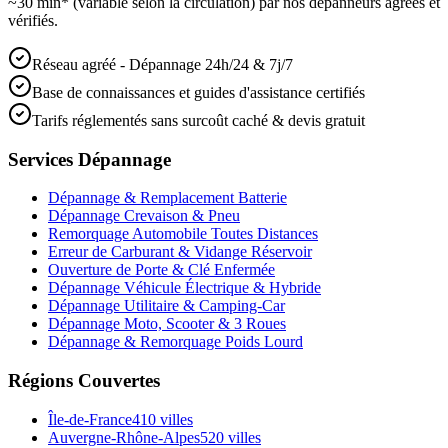
~30 min* (variable selon la circulation) par nos dépanneurs agréés et
vérifiés.
Réseau agréé - Dépannage 24h/24 & 7j/7
Base de connaissances et guides d'assistance certifiés
Tarifs réglementés sans surcoût caché & devis gratuit
Services Dépannage
Dépannage & Remplacement Batterie
Dépannage Crevaison & Pneu
Remorquage Automobile Toutes Distances
Erreur de Carburant & Vidange Réservoir
Ouverture de Porte & Clé Enfermée
Dépannage Véhicule Électrique & Hybride
Dépannage Utilitaire & Camping-Car
Dépannage Moto, Scooter & 3 Roues
Dépannage & Remorquage Poids Lourd
Régions Couvertes
Île-de-France
410
villes
Auvergne-Rhône-Alpes
520
villes