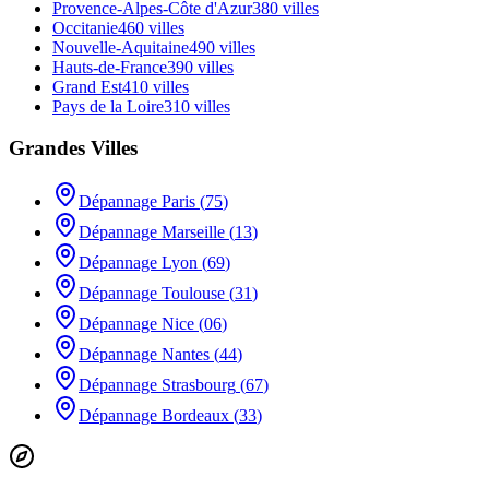
Provence-Alpes-Côte d'Azur
380
villes
Occitanie
460
villes
Nouvelle-Aquitaine
490
villes
Hauts-de-France
390
villes
Grand Est
410
villes
Pays de la Loire
310
villes
Grandes Villes
Dépannage
Paris
(
75
)
Dépannage
Marseille
(
13
)
Dépannage
Lyon
(
69
)
Dépannage
Toulouse
(
31
)
Dépannage
Nice
(
06
)
Dépannage
Nantes
(
44
)
Dépannage
Strasbourg
(
67
)
Dépannage
Bordeaux
(
33
)