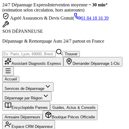
24/7 Dépannage Express
Intervention moyenne
~ 30 min
*
(estimation selon circulation, hors autoroutes)
Agréé Assurances & Devis Gratuit
|
01 84 18 16 39
SOS
DÉPANNEUSE
Dépannage & Remorquage Auto 24/7 partout en France
Trouver
Assistant Diagnostic Express
Demander Dépannage 1-Clic
Accueil
Services de Dépannage
Dépannage par Région
Encyclopédie Pannes
Guides, Actus & Conseils
Annuaire Dépanneurs
Boutique Pièces Officielle
Espace CRM Dépanneur