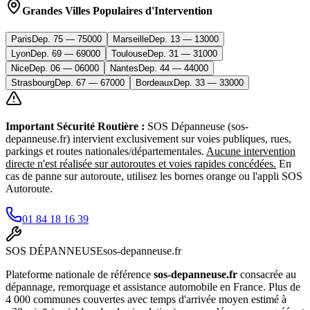
Grandes Villes Populaires d'Intervention
Paris
Dep.
75
—
75000
Marseille
Dep.
13
—
13000
Lyon
Dep.
69
—
69000
Toulouse
Dep.
31
—
31000
Nice
Dep.
06
—
06000
Nantes
Dep.
44
—
44000
Strasbourg
Dep.
67
—
67000
Bordeaux
Dep.
33
—
33000
Important Sécurité Routière :
SOS Dépanneuse (sos-
depanneuse.fr) intervient exclusivement sur voies publiques, rues,
parkings et routes nationales/départementales.
Aucune intervention
directe n'est réalisée sur autoroutes et voies rapides concédées.
En
cas de panne sur autoroute, utilisez les bornes orange ou l'appli SOS
Autoroute.
01 84 18 16 39
SOS
DÉPANNEUSE
sos-depanneuse.fr
Plateforme nationale de référence
sos-depanneuse.fr
consacrée au
dépannage, remorquage et assistance automobile en France. Plus de
4 000 communes couvertes avec temps d'arrivée moyen estimé à