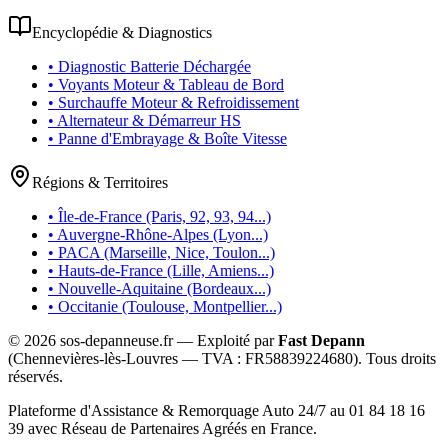
Encyclopédie & Diagnostics
• Diagnostic Batterie Déchargée
• Voyants Moteur & Tableau de Bord
• Surchauffe Moteur & Refroidissement
• Alternateur & Démarreur HS
• Panne d'Embrayage & Boîte Vitesse
Régions & Territoires
• Île-de-France (Paris, 92, 93, 94...)
• Auvergne-Rhône-Alpes (Lyon...)
• PACA (Marseille, Nice, Toulon...)
• Hauts-de-France (Lille, Amiens...)
• Nouvelle-Aquitaine (Bordeaux...)
• Occitanie (Toulouse, Montpellier...)
©
2026
sos-depanneuse.fr — Exploité par
Fast Depann
(Chennevières-lès-Louvres — TVA :
FR58839224680
). Tous droits
réservés.
Plateforme d'Assistance & Remorquage Auto 24/7 au 01 84 18 16
39 avec Réseau de Partenaires Agréés en France.