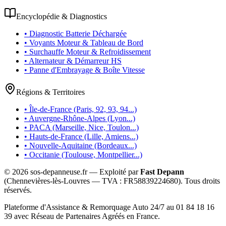
Encyclopédie & Diagnostics
• Diagnostic Batterie Déchargée
• Voyants Moteur & Tableau de Bord
• Surchauffe Moteur & Refroidissement
• Alternateur & Démarreur HS
• Panne d'Embrayage & Boîte Vitesse
Régions & Territoires
• Île-de-France (Paris, 92, 93, 94...)
• Auvergne-Rhône-Alpes (Lyon...)
• PACA (Marseille, Nice, Toulon...)
• Hauts-de-France (Lille, Amiens...)
• Nouvelle-Aquitaine (Bordeaux...)
• Occitanie (Toulouse, Montpellier...)
©
2026
sos-depanneuse.fr — Exploité par
Fast Depann
(Chennevières-lès-Louvres — TVA :
FR58839224680
). Tous droits
réservés.
Plateforme d'Assistance & Remorquage Auto 24/7 au 01 84 18 16
39 avec Réseau de Partenaires Agréés en France.