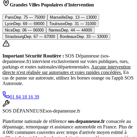
Grandes Villes Populaires d'Intervention
Paris
Dep.
75
—
75000
Marseille
Dep.
13
—
13000
Lyon
Dep.
69
—
69000
Toulouse
Dep.
31
—
31000
Nice
Dep.
06
—
06000
Nantes
Dep.
44
—
44000
Strasbourg
Dep.
67
—
67000
Bordeaux
Dep.
33
—
33000
Important Sécurité Routière :
SOS Dépanneuse (sos-
depanneuse.fr) intervient exclusivement sur voies publiques, rues,
parkings et routes nationales/départementales.
Aucune intervention
directe n'est réalisée sur autoroutes et voies rapides concédées.
En
cas de panne sur autoroute, utilisez les bornes orange ou l'appli SOS
Autoroute.
01 84 18 16 39
SOS
DÉPANNEUSE
sos-depanneuse.fr
Plateforme nationale de référence
sos-depanneuse.fr
consacrée au
dépannage, remorquage et assistance automobile en France. Plus de
4 000 communes couvertes avec temps d'arrivée moyen estimé à