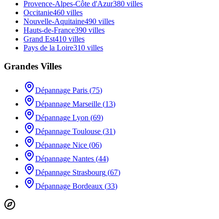
Provence-Alpes-Côte d'Azur
380
villes
Occitanie
460
villes
Nouvelle-Aquitaine
490
villes
Hauts-de-France
390
villes
Grand Est
410
villes
Pays de la Loire
310
villes
Grandes Villes
Dépannage
Paris
(
75
)
Dépannage
Marseille
(
13
)
Dépannage
Lyon
(
69
)
Dépannage
Toulouse
(
31
)
Dépannage
Nice
(
06
)
Dépannage
Nantes
(
44
)
Dépannage
Strasbourg
(
67
)
Dépannage
Bordeaux
(
33
)