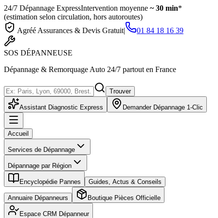
24/7 Dépannage Express
Intervention moyenne
~ 30 min
*
(estimation selon circulation, hors autoroutes)
Agréé Assurances & Devis Gratuit
|
01 84 18 16 39
SOS
DÉPANNEUSE
Dépannage & Remorquage Auto 24/7 partout en France
Trouver
Assistant Diagnostic Express
Demander Dépannage 1-Clic
Accueil
Services de Dépannage
Dépannage par Région
Encyclopédie Pannes
Guides, Actus & Conseils
Annuaire Dépanneurs
Boutique Pièces Officielle
Espace CRM Dépanneur