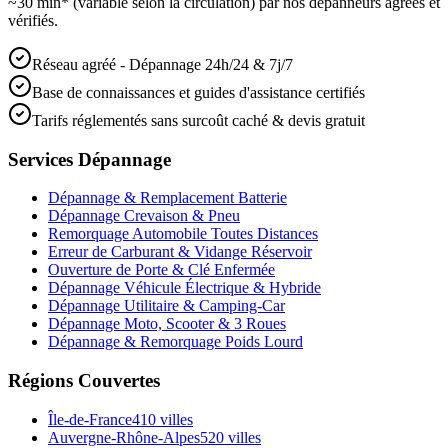
~30 min* (variable selon la circulation) par nos dépanneurs agréés et
vérifiés.
Réseau agréé - Dépannage 24h/24 & 7j/7
Base de connaissances et guides d'assistance certifiés
Tarifs réglementés sans surcoût caché & devis gratuit
Services Dépannage
Dépannage & Remplacement Batterie
Dépannage Crevaison & Pneu
Remorquage Automobile Toutes Distances
Erreur de Carburant & Vidange Réservoir
Ouverture de Porte & Clé Enfermée
Dépannage Véhicule Électrique & Hybride
Dépannage Utilitaire & Camping-Car
Dépannage Moto, Scooter & 3 Roues
Dépannage & Remorquage Poids Lourd
Régions Couvertes
Île-de-France
410
villes
Auvergne-Rhône-Alpes
520
villes