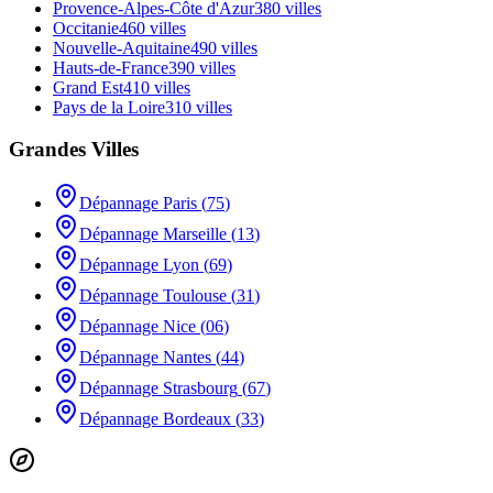
Provence-Alpes-Côte d'Azur
380
villes
Occitanie
460
villes
Nouvelle-Aquitaine
490
villes
Hauts-de-France
390
villes
Grand Est
410
villes
Pays de la Loire
310
villes
Grandes Villes
Dépannage
Paris
(
75
)
Dépannage
Marseille
(
13
)
Dépannage
Lyon
(
69
)
Dépannage
Toulouse
(
31
)
Dépannage
Nice
(
06
)
Dépannage
Nantes
(
44
)
Dépannage
Strasbourg
(
67
)
Dépannage
Bordeaux
(
33
)