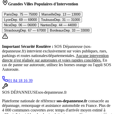
Grandes Villes Populaires d'Intervention
Paris
Dep.
75
—
75000
Marseille
Dep.
13
—
13000
Lyon
Dep.
69
—
69000
Toulouse
Dep.
31
—
31000
Nice
Dep.
06
—
06000
Nantes
Dep.
44
—
44000
Strasbourg
Dep.
67
—
67000
Bordeaux
Dep.
33
—
33000
Important Sécurité Routière :
SOS Dépanneuse (sos-
depanneuse.fr) intervient exclusivement sur voies publiques, rues,
parkings et routes nationales/départementales.
Aucune intervention
directe n'est réalisée sur autoroutes et voies rapides concédées.
En
cas de panne sur autoroute, utilisez les bornes orange ou l'appli SOS
Autoroute.
01 84 18 16 39
SOS
DÉPANNEUSE
sos-depanneuse.fr
Plateforme nationale de référence
sos-depanneuse.fr
consacrée au
dépannage, remorquage et assistance automobile en France. Plus de
4 000 communes couvertes avec temps d'arrivée moyen estimé à