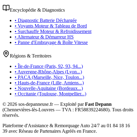
Encyclopédie & Diagnostics
• Diagnostic Batterie Déchargée
• Voyants Moteur & Tableau de Bord
• Surchauffe Moteur & Refroidissement
• Alternateur & Démarreur HS
• Panne d'Embrayage & Boîte Vitesse
Régions & Territoires
• Île-de-France (Paris, 92, 93, 94...)
• Auvergne-Rhône-Alpes (Lyon...)
• PACA (Marseille, Nice, Toulon...)
• Hauts-de-France (Lille, Amiens...)
• Nouvelle-Aquitaine (Bordeaux...)
• Occitanie (Toulouse, Montpellier...)
©
2026
sos-depanneuse.fr — Exploité par
Fast Depann
(Chennevières-lès-Louvres — TVA :
FR58839224680
). Tous droits
réservés.
Plateforme d'Assistance & Remorquage Auto 24/7 au 01 84 18 16
39 avec Réseau de Partenaires Agréés en France.