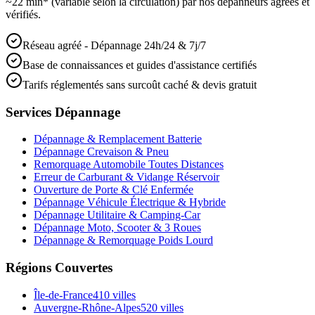
~22 min* (variable selon la circulation) par nos dépanneurs agréés et
vérifiés.
Réseau agréé - Dépannage 24h/24 & 7j/7
Base de connaissances et guides d'assistance certifiés
Tarifs réglementés sans surcoût caché & devis gratuit
Services Dépannage
Dépannage & Remplacement Batterie
Dépannage Crevaison & Pneu
Remorquage Automobile Toutes Distances
Erreur de Carburant & Vidange Réservoir
Ouverture de Porte & Clé Enfermée
Dépannage Véhicule Électrique & Hybride
Dépannage Utilitaire & Camping-Car
Dépannage Moto, Scooter & 3 Roues
Dépannage & Remorquage Poids Lourd
Régions Couvertes
Île-de-France
410
villes
Auvergne-Rhône-Alpes
520
villes