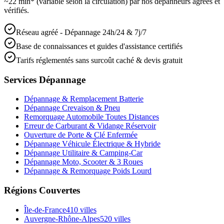
~22 min* (variable selon la circulation) par nos dépanneurs agréés et
vérifiés.
Réseau agréé - Dépannage 24h/24 & 7j/7
Base de connaissances et guides d'assistance certifiés
Tarifs réglementés sans surcoût caché & devis gratuit
Services Dépannage
Dépannage & Remplacement Batterie
Dépannage Crevaison & Pneu
Remorquage Automobile Toutes Distances
Erreur de Carburant & Vidange Réservoir
Ouverture de Porte & Clé Enfermée
Dépannage Véhicule Électrique & Hybride
Dépannage Utilitaire & Camping-Car
Dépannage Moto, Scooter & 3 Roues
Dépannage & Remorquage Poids Lourd
Régions Couvertes
Île-de-France
410
villes
Auvergne-Rhône-Alpes
520
villes