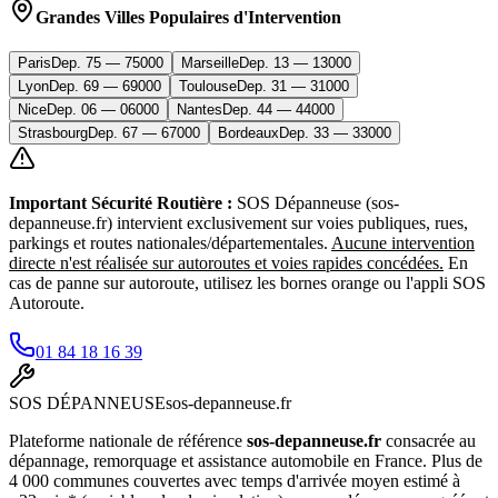
Grandes Villes Populaires d'Intervention
Paris
Dep.
75
—
75000
Marseille
Dep.
13
—
13000
Lyon
Dep.
69
—
69000
Toulouse
Dep.
31
—
31000
Nice
Dep.
06
—
06000
Nantes
Dep.
44
—
44000
Strasbourg
Dep.
67
—
67000
Bordeaux
Dep.
33
—
33000
Important Sécurité Routière :
SOS Dépanneuse (sos-
depanneuse.fr) intervient exclusivement sur voies publiques, rues,
parkings et routes nationales/départementales.
Aucune intervention
directe n'est réalisée sur autoroutes et voies rapides concédées.
En
cas de panne sur autoroute, utilisez les bornes orange ou l'appli SOS
Autoroute.
01 84 18 16 39
SOS
DÉPANNEUSE
sos-depanneuse.fr
Plateforme nationale de référence
sos-depanneuse.fr
consacrée au
dépannage, remorquage et assistance automobile en France. Plus de
4 000 communes couvertes avec temps d'arrivée moyen estimé à