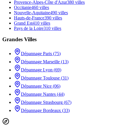
Provence-Alpes-Côte d'Azur
380
villes
Occitanie
460
villes
Nouvelle-Aquitaine
490
villes
Hauts-de-France
390
villes
Grand Est
410
villes
Pays de la Loire
310
villes
Grandes Villes
Dépannage
Paris
(
75
)
Dépannage
Marseille
(
13
)
Dépannage
Lyon
(
69
)
Dépannage
Toulouse
(
31
)
Dépannage
Nice
(
06
)
Dépannage
Nantes
(
44
)
Dépannage
Strasbourg
(
67
)
Dépannage
Bordeaux
(
33
)