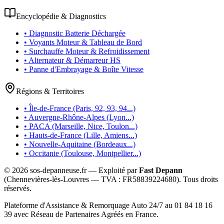
Encyclopédie & Diagnostics
• Diagnostic Batterie Déchargée
• Voyants Moteur & Tableau de Bord
• Surchauffe Moteur & Refroidissement
• Alternateur & Démarreur HS
• Panne d'Embrayage & Boîte Vitesse
Régions & Territoires
• Île-de-France (Paris, 92, 93, 94...)
• Auvergne-Rhône-Alpes (Lyon...)
• PACA (Marseille, Nice, Toulon...)
• Hauts-de-France (Lille, Amiens...)
• Nouvelle-Aquitaine (Bordeaux...)
• Occitanie (Toulouse, Montpellier...)
©
2026
sos-depanneuse.fr — Exploité par
Fast Depann
(Chennevières-lès-Louvres — TVA :
FR58839224680
). Tous droits
réservés.
Plateforme d'Assistance & Remorquage Auto 24/7 au 01 84 18 16
39 avec Réseau de Partenaires Agréés en France.