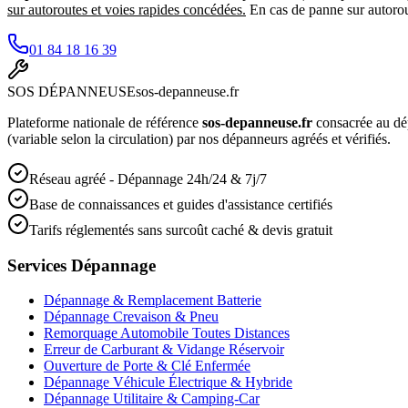
sur autoroutes et voies rapides concédées.
En cas de panne sur autorout
01 84 18 16 39
SOS
DÉPANNEUSE
sos-depanneuse.fr
Plateforme nationale de référence
sos-depanneuse.fr
consacrée au dé
(variable selon la circulation) par nos dépanneurs agréés et vérifiés.
Réseau agréé - Dépannage 24h/24 & 7j/7
Base de connaissances et guides d'assistance certifiés
Tarifs réglementés sans surcoût caché & devis gratuit
Services Dépannage
Dépannage & Remplacement Batterie
Dépannage Crevaison & Pneu
Remorquage Automobile Toutes Distances
Erreur de Carburant & Vidange Réservoir
Ouverture de Porte & Clé Enfermée
Dépannage Véhicule Électrique & Hybride
Dépannage Utilitaire & Camping-Car