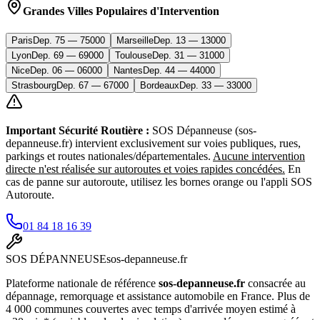
Grandes Villes Populaires d'Intervention
Paris
Dep.
75
—
75000
Marseille
Dep.
13
—
13000
Lyon
Dep.
69
—
69000
Toulouse
Dep.
31
—
31000
Nice
Dep.
06
—
06000
Nantes
Dep.
44
—
44000
Strasbourg
Dep.
67
—
67000
Bordeaux
Dep.
33
—
33000
Important Sécurité Routière :
SOS Dépanneuse (sos-
depanneuse.fr) intervient exclusivement sur voies publiques, rues,
parkings et routes nationales/départementales.
Aucune intervention
directe n'est réalisée sur autoroutes et voies rapides concédées.
En
cas de panne sur autoroute, utilisez les bornes orange ou l'appli SOS
Autoroute.
01 84 18 16 39
SOS
DÉPANNEUSE
sos-depanneuse.fr
Plateforme nationale de référence
sos-depanneuse.fr
consacrée au
dépannage, remorquage et assistance automobile en France. Plus de
4 000 communes couvertes avec temps d'arrivée moyen estimé à