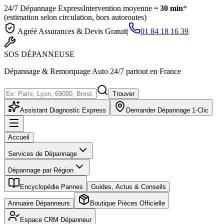
24/7 Dépannage Express
Intervention moyenne
~ 30 min
*
(estimation selon circulation, hors autoroutes)
Agréé Assurances & Devis Gratuit
|
01 84 18 16 39
SOS
DÉPANNEUSE
Dépannage & Remorquage Auto 24/7 partout en France
Trouver
Assistant Diagnostic Express
Demander Dépannage 1-Clic
Accueil
Services de Dépannage
Dépannage par Région
Encyclopédie Pannes
Guides, Actus & Conseils
Annuaire Dépanneurs
Boutique Pièces Officielle
Espace CRM Dépanneur