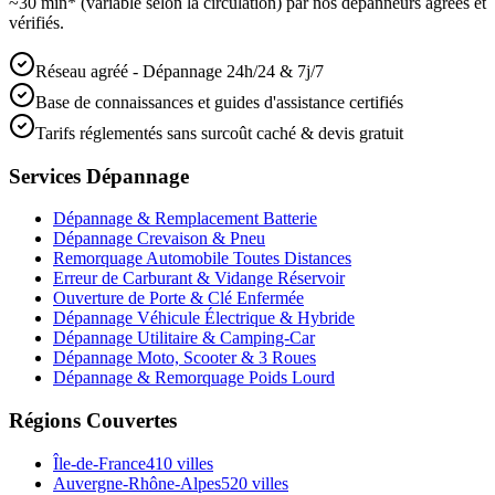
~30 min* (variable selon la circulation) par nos dépanneurs agréés et
vérifiés.
Réseau agréé - Dépannage 24h/24 & 7j/7
Base de connaissances et guides d'assistance certifiés
Tarifs réglementés sans surcoût caché & devis gratuit
Services Dépannage
Dépannage & Remplacement Batterie
Dépannage Crevaison & Pneu
Remorquage Automobile Toutes Distances
Erreur de Carburant & Vidange Réservoir
Ouverture de Porte & Clé Enfermée
Dépannage Véhicule Électrique & Hybride
Dépannage Utilitaire & Camping-Car
Dépannage Moto, Scooter & 3 Roues
Dépannage & Remorquage Poids Lourd
Régions Couvertes
Île-de-France
410
villes
Auvergne-Rhône-Alpes
520
villes