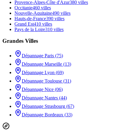
Provence-Alpes-Côte d'Azur
380
villes
Occitanie
460
villes
Nouvelle-Aquitaine
490
villes
Hauts-de-France
390
villes
Grand Est
410
villes
Pays de la Loire
310
villes
Grandes Villes
Dépannage
Paris
(
75
)
Dépannage
Marseille
(
13
)
Dépannage
Lyon
(
69
)
Dépannage
Toulouse
(
31
)
Dépannage
Nice
(
06
)
Dépannage
Nantes
(
44
)
Dépannage
Strasbourg
(
67
)
Dépannage
Bordeaux
(
33
)