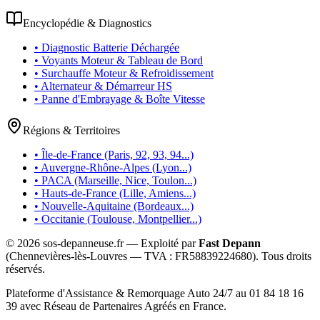
Encyclopédie & Diagnostics
• Diagnostic Batterie Déchargée
• Voyants Moteur & Tableau de Bord
• Surchauffe Moteur & Refroidissement
• Alternateur & Démarreur HS
• Panne d'Embrayage & Boîte Vitesse
Régions & Territoires
• Île-de-France (Paris, 92, 93, 94...)
• Auvergne-Rhône-Alpes (Lyon...)
• PACA (Marseille, Nice, Toulon...)
• Hauts-de-France (Lille, Amiens...)
• Nouvelle-Aquitaine (Bordeaux...)
• Occitanie (Toulouse, Montpellier...)
©
2026
sos-depanneuse.fr — Exploité par
Fast Depann
(Chennevières-lès-Louvres — TVA :
FR58839224680
). Tous droits
réservés.
Plateforme d'Assistance & Remorquage Auto 24/7 au 01 84 18 16
39 avec Réseau de Partenaires Agréés en France.