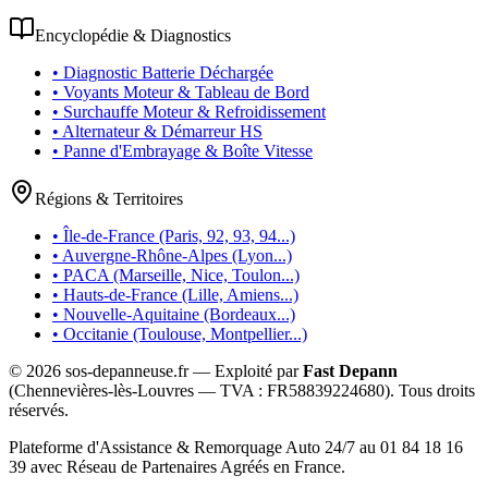
Encyclopédie & Diagnostics
• Diagnostic Batterie Déchargée
• Voyants Moteur & Tableau de Bord
• Surchauffe Moteur & Refroidissement
• Alternateur & Démarreur HS
• Panne d'Embrayage & Boîte Vitesse
Régions & Territoires
• Île-de-France (Paris, 92, 93, 94...)
• Auvergne-Rhône-Alpes (Lyon...)
• PACA (Marseille, Nice, Toulon...)
• Hauts-de-France (Lille, Amiens...)
• Nouvelle-Aquitaine (Bordeaux...)
• Occitanie (Toulouse, Montpellier...)
©
2026
sos-depanneuse.fr — Exploité par
Fast Depann
(Chennevières-lès-Louvres — TVA :
FR58839224680
). Tous droits
réservés.
Plateforme d'Assistance & Remorquage Auto 24/7 au 01 84 18 16
39 avec Réseau de Partenaires Agréés en France.