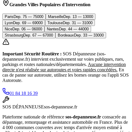
Grandes Villes Populaires d'Intervention
Paris
Dep.
75
—
75000
Marseille
Dep.
13
—
13000
Lyon
Dep.
69
—
69000
Toulouse
Dep.
31
—
31000
Nice
Dep.
06
—
06000
Nantes
Dep.
44
—
44000
Strasbourg
Dep.
67
—
67000
Bordeaux
Dep.
33
—
33000
Important Sécurité Routière :
SOS Dépanneuse (sos-
depanneuse.fr) intervient exclusivement sur voies publiques, rues,
parkings et routes nationales/départementales.
Aucune intervention
directe n'est réalisée sur autoroutes et voies rapides concédées.
En
cas de panne sur autoroute, utilisez les bornes orange ou l'appli SOS
Autoroute.
01 84 18 16 39
SOS
DÉPANNEUSE
sos-depanneuse.fr
Plateforme nationale de référence
sos-depanneuse.fr
consacrée au
dépannage, remorquage et assistance automobile en France. Plus de
4 000 communes couvertes avec temps d'arrivée moyen estimé à