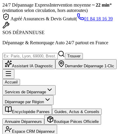
24/7 Dépannage Express
Intervention moyenne
~ 22 min
*
(estimation selon circulation, hors autoroutes)
Agréé Assurances & Devis Gratuit
|
01 84 18 16 39
SOS
DÉPANNEUSE
Dépannage & Remorquage Auto 24/7 partout en France
Trouver
Assistant IA Diagnostic
Demander Dépannage 1-Clic
Accueil
Services de Dépannage
Dépannage par Région
Encyclopédie Pannes
Guides, Actus & Conseils
Annuaire Dépanneurs
Boutique Pièces Officielle
Espace CRM Dépanneur