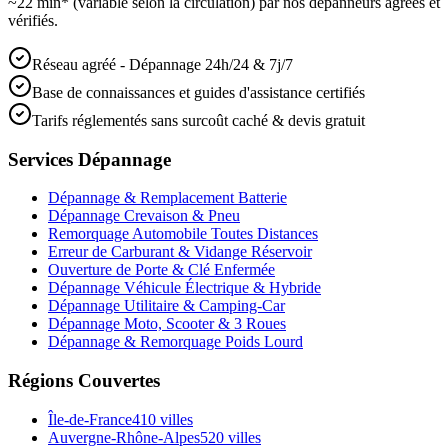
~22 min* (variable selon la circulation) par nos dépanneurs agréés et
vérifiés.
Réseau agréé - Dépannage 24h/24 & 7j/7
Base de connaissances et guides d'assistance certifiés
Tarifs réglementés sans surcoût caché & devis gratuit
Services Dépannage
Dépannage & Remplacement Batterie
Dépannage Crevaison & Pneu
Remorquage Automobile Toutes Distances
Erreur de Carburant & Vidange Réservoir
Ouverture de Porte & Clé Enfermée
Dépannage Véhicule Électrique & Hybride
Dépannage Utilitaire & Camping-Car
Dépannage Moto, Scooter & 3 Roues
Dépannage & Remorquage Poids Lourd
Régions Couvertes
Île-de-France
410
villes
Auvergne-Rhône-Alpes
520
villes