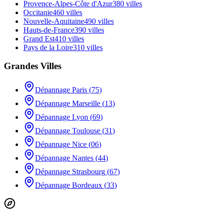
Provence-Alpes-Côte d'Azur
380
villes
Occitanie
460
villes
Nouvelle-Aquitaine
490
villes
Hauts-de-France
390
villes
Grand Est
410
villes
Pays de la Loire
310
villes
Grandes Villes
Dépannage
Paris
(
75
)
Dépannage
Marseille
(
13
)
Dépannage
Lyon
(
69
)
Dépannage
Toulouse
(
31
)
Dépannage
Nice
(
06
)
Dépannage
Nantes
(
44
)
Dépannage
Strasbourg
(
67
)
Dépannage
Bordeaux
(
33
)