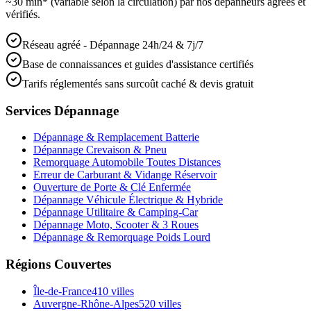
~30 min* (variable selon la circulation) par nos dépanneurs agréés et
vérifiés.
Réseau agréé - Dépannage 24h/24 & 7j/7
Base de connaissances et guides d'assistance certifiés
Tarifs réglementés sans surcoût caché & devis gratuit
Services Dépannage
Dépannage & Remplacement Batterie
Dépannage Crevaison & Pneu
Remorquage Automobile Toutes Distances
Erreur de Carburant & Vidange Réservoir
Ouverture de Porte & Clé Enfermée
Dépannage Véhicule Électrique & Hybride
Dépannage Utilitaire & Camping-Car
Dépannage Moto, Scooter & 3 Roues
Dépannage & Remorquage Poids Lourd
Régions Couvertes
Île-de-France
410
villes
Auvergne-Rhône-Alpes
520
villes