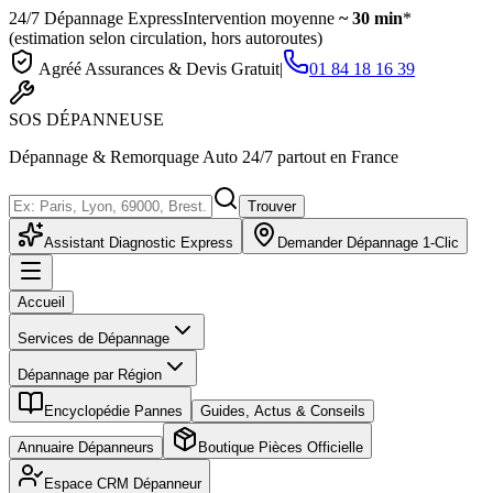
24/7 Dépannage Express
Intervention moyenne
~ 30 min
*
(estimation selon circulation, hors autoroutes)
Agréé Assurances & Devis Gratuit
|
01 84 18 16 39
SOS
DÉPANNEUSE
Dépannage & Remorquage Auto 24/7 partout en France
Trouver
Assistant Diagnostic Express
Demander Dépannage 1-Clic
Accueil
Services de Dépannage
Dépannage par Région
Encyclopédie Pannes
Guides, Actus & Conseils
Annuaire Dépanneurs
Boutique Pièces Officielle
Espace CRM Dépanneur