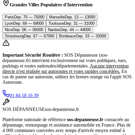
Grandes Villes Populaires d'Intervention
Paris
Dep.
75
—
75000
Marseille
Dep.
13
—
13000
Lyon
Dep.
69
—
69000
Toulouse
Dep.
31
—
31000
Nice
Dep.
06
—
06000
Nantes
Dep.
44
—
44000
Strasbourg
Dep.
67
—
67000
Bordeaux
Dep.
33
—
33000
Important Sécurité Routière :
SOS Dépanneuse (sos-
depanneuse.fr) intervient exclusivement sur voies publiques, rues,
parkings et routes nationales/départementales.
Aucune intervention
directe n'est réalisée sur autoroutes et voies rapides concédées.
En
cas de panne sur autoroute, utilisez les bornes orange ou l'appli SOS
Autoroute.
01 84 18 16 39
SOS
DÉPANNEUSE
sos-depanneuse.fr
Plateforme nationale de référence
sos-depanneuse.fr
consacrée au
dépannage, remorquage et assistance automobile en France. Plus de
4 000 communes couvertes avec temps d'arrivée moyen estimé à