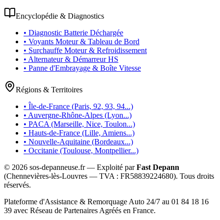
Encyclopédie & Diagnostics
• Diagnostic Batterie Déchargée
• Voyants Moteur & Tableau de Bord
• Surchauffe Moteur & Refroidissement
• Alternateur & Démarreur HS
• Panne d'Embrayage & Boîte Vitesse
Régions & Territoires
• Île-de-France (Paris, 92, 93, 94...)
• Auvergne-Rhône-Alpes (Lyon...)
• PACA (Marseille, Nice, Toulon...)
• Hauts-de-France (Lille, Amiens...)
• Nouvelle-Aquitaine (Bordeaux...)
• Occitanie (Toulouse, Montpellier...)
©
2026
sos-depanneuse.fr — Exploité par
Fast Depann
(Chennevières-lès-Louvres — TVA :
FR58839224680
). Tous droits
réservés.
Plateforme d'Assistance & Remorquage Auto 24/7 au 01 84 18 16
39 avec Réseau de Partenaires Agréés en France.