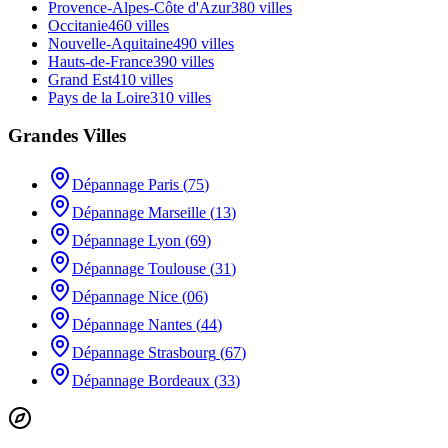
Provence-Alpes-Côte d'Azur
380
villes
Occitanie
460
villes
Nouvelle-Aquitaine
490
villes
Hauts-de-France
390
villes
Grand Est
410
villes
Pays de la Loire
310
villes
Grandes Villes
Dépannage
Paris
(
75
)
Dépannage
Marseille
(
13
)
Dépannage
Lyon
(
69
)
Dépannage
Toulouse
(
31
)
Dépannage
Nice
(
06
)
Dépannage
Nantes
(
44
)
Dépannage
Strasbourg
(
67
)
Dépannage
Bordeaux
(
33
)