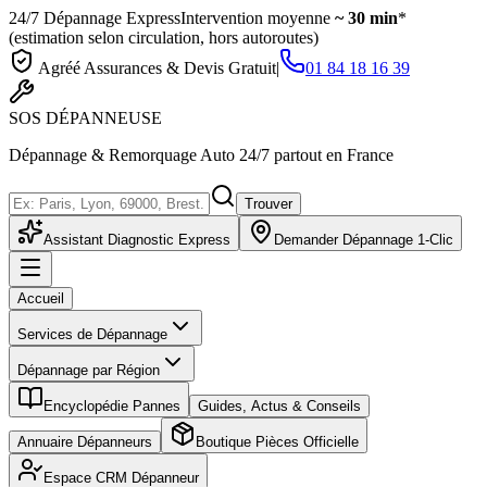
24/7 Dépannage Express
Intervention moyenne
~ 30 min
*
(estimation selon circulation, hors autoroutes)
Agréé Assurances & Devis Gratuit
|
01 84 18 16 39
SOS
DÉPANNEUSE
Dépannage & Remorquage Auto 24/7 partout en France
Trouver
Assistant Diagnostic Express
Demander Dépannage 1-Clic
Accueil
Services de Dépannage
Dépannage par Région
Encyclopédie Pannes
Guides, Actus & Conseils
Annuaire Dépanneurs
Boutique Pièces Officielle
Espace CRM Dépanneur