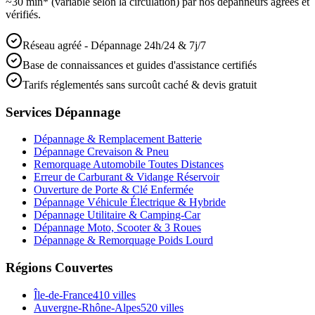
~30 min* (variable selon la circulation) par nos dépanneurs agréés et
vérifiés.
Réseau agréé - Dépannage 24h/24 & 7j/7
Base de connaissances et guides d'assistance certifiés
Tarifs réglementés sans surcoût caché & devis gratuit
Services Dépannage
Dépannage & Remplacement Batterie
Dépannage Crevaison & Pneu
Remorquage Automobile Toutes Distances
Erreur de Carburant & Vidange Réservoir
Ouverture de Porte & Clé Enfermée
Dépannage Véhicule Électrique & Hybride
Dépannage Utilitaire & Camping-Car
Dépannage Moto, Scooter & 3 Roues
Dépannage & Remorquage Poids Lourd
Régions Couvertes
Île-de-France
410
villes
Auvergne-Rhône-Alpes
520
villes