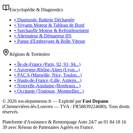
Encyclopédie & Diagnostics
• Diagnostic Batterie Déchargée
• Voyants Moteur & Tableau de Bord
• Surchauffe Moteur & Refroidissement
• Alternateur & Démarreur HS
• Panne d'Embrayage & Boîte Vitesse
Régions & Territoires
• Île-de-France (Paris, 92, 93, 94...)
• Auvergne-Rhône-Alpes (Lyon...)
• PACA (Marseille, Nice, Toulon...)
• Hauts-de-France (Lille, Amiens...)
• Nouvelle-Aquitaine (Bordeaux...)
• Occitanie (Toulouse, Montpellier...)
©
2026
sos-depanneuse.fr — Exploité par
Fast Depann
(Chennevières-lès-Louvres — TVA :
FR58839224680
). Tous droits
réservés.
Plateforme d'Assistance & Remorquage Auto 24/7 au 01 84 18 16
39 avec Réseau de Partenaires Agréés en France.