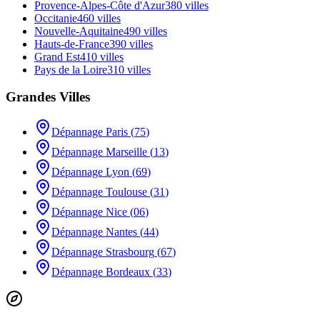
Provence-Alpes-Côte d'Azur
380
villes
Occitanie
460
villes
Nouvelle-Aquitaine
490
villes
Hauts-de-France
390
villes
Grand Est
410
villes
Pays de la Loire
310
villes
Grandes Villes
Dépannage
Paris
(
75
)
Dépannage
Marseille
(
13
)
Dépannage
Lyon
(
69
)
Dépannage
Toulouse
(
31
)
Dépannage
Nice
(
06
)
Dépannage
Nantes
(
44
)
Dépannage
Strasbourg
(
67
)
Dépannage
Bordeaux
(
33
)