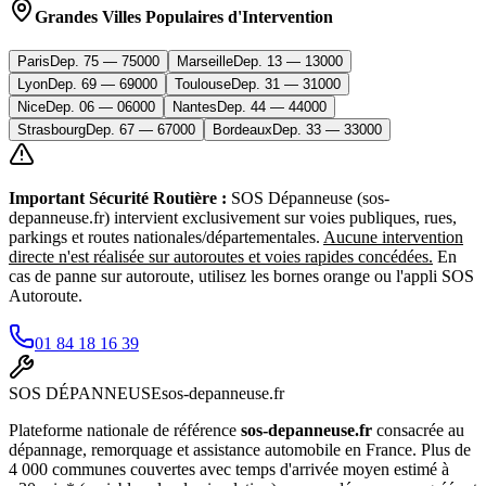
Grandes Villes Populaires d'Intervention
Paris
Dep.
75
—
75000
Marseille
Dep.
13
—
13000
Lyon
Dep.
69
—
69000
Toulouse
Dep.
31
—
31000
Nice
Dep.
06
—
06000
Nantes
Dep.
44
—
44000
Strasbourg
Dep.
67
—
67000
Bordeaux
Dep.
33
—
33000
Important Sécurité Routière :
SOS Dépanneuse (sos-
depanneuse.fr) intervient exclusivement sur voies publiques, rues,
parkings et routes nationales/départementales.
Aucune intervention
directe n'est réalisée sur autoroutes et voies rapides concédées.
En
cas de panne sur autoroute, utilisez les bornes orange ou l'appli SOS
Autoroute.
01 84 18 16 39
SOS
DÉPANNEUSE
sos-depanneuse.fr
Plateforme nationale de référence
sos-depanneuse.fr
consacrée au
dépannage, remorquage et assistance automobile en France. Plus de
4 000 communes couvertes avec temps d'arrivée moyen estimé à