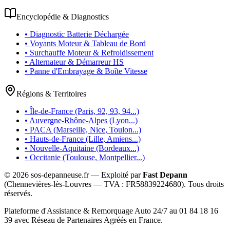
Encyclopédie & Diagnostics
• Diagnostic Batterie Déchargée
• Voyants Moteur & Tableau de Bord
• Surchauffe Moteur & Refroidissement
• Alternateur & Démarreur HS
• Panne d'Embrayage & Boîte Vitesse
Régions & Territoires
• Île-de-France (Paris, 92, 93, 94...)
• Auvergne-Rhône-Alpes (Lyon...)
• PACA (Marseille, Nice, Toulon...)
• Hauts-de-France (Lille, Amiens...)
• Nouvelle-Aquitaine (Bordeaux...)
• Occitanie (Toulouse, Montpellier...)
©
2026
sos-depanneuse.fr — Exploité par
Fast Depann
(Chennevières-lès-Louvres — TVA :
FR58839224680
). Tous droits
réservés.
Plateforme d'Assistance & Remorquage Auto 24/7 au 01 84 18 16
39 avec Réseau de Partenaires Agréés en France.