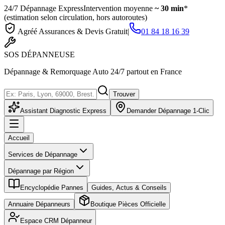
24/7 Dépannage Express
Intervention moyenne
~ 30 min
*
(estimation selon circulation, hors autoroutes)
Agréé Assurances & Devis Gratuit
|
01 84 18 16 39
SOS
DÉPANNEUSE
Dépannage & Remorquage Auto 24/7 partout en France
Trouver
Assistant Diagnostic Express
Demander Dépannage 1-Clic
Accueil
Services de Dépannage
Dépannage par Région
Encyclopédie Pannes
Guides, Actus & Conseils
Annuaire Dépanneurs
Boutique Pièces Officielle
Espace CRM Dépanneur