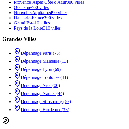
Provence-Alpes-Côte d'Azur
380
villes
Occitanie
460
villes
Nouvelle-Aquitaine
490
villes
Hauts-de-France
390
villes
Grand Est
410
villes
Pays de la Loire
310
villes
Grandes Villes
Dépannage
Paris
(
75
)
Dépannage
Marseille
(
13
)
Dépannage
Lyon
(
69
)
Dépannage
Toulouse
(
31
)
Dépannage
Nice
(
06
)
Dépannage
Nantes
(
44
)
Dépannage
Strasbourg
(
67
)
Dépannage
Bordeaux
(
33
)