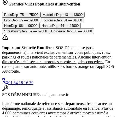
Grandes Villes Populaires d'Intervention
Paris
Dep.
75
—
75000
Marseille
Dep.
13
—
13000
Lyon
Dep.
69
—
69000
Toulouse
Dep.
31
—
31000
Nice
Dep.
06
—
06000
Nantes
Dep.
44
—
44000
Strasbourg
Dep.
67
—
67000
Bordeaux
Dep.
33
—
33000
Important Sécurité Routière :
SOS Dépanneuse (sos-
depanneuse.fr) intervient exclusivement sur voies publiques, rues,
parkings et routes nationales/départementales.
Aucune intervention
directe n'est réalisée sur autoroutes et voies rapides concédées.
En
cas de panne sur autoroute, utilisez les bornes orange ou l'appli SOS
Autoroute.
01 84 18 16 39
SOS
DÉPANNEUSE
sos-depanneuse.fr
Plateforme nationale de référence
sos-depanneuse.fr
consacrée au
dépannage, remorquage et assistance automobile en France. Plus de
4 000 communes couvertes avec temps d'arrivée moyen estimé à