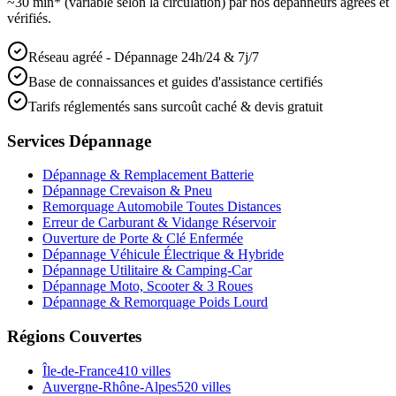
~30 min* (variable selon la circulation) par nos dépanneurs agréés et
vérifiés.
Réseau agréé - Dépannage 24h/24 & 7j/7
Base de connaissances et guides d'assistance certifiés
Tarifs réglementés sans surcoût caché & devis gratuit
Services Dépannage
Dépannage & Remplacement Batterie
Dépannage Crevaison & Pneu
Remorquage Automobile Toutes Distances
Erreur de Carburant & Vidange Réservoir
Ouverture de Porte & Clé Enfermée
Dépannage Véhicule Électrique & Hybride
Dépannage Utilitaire & Camping-Car
Dépannage Moto, Scooter & 3 Roues
Dépannage & Remorquage Poids Lourd
Régions Couvertes
Île-de-France
410
villes
Auvergne-Rhône-Alpes
520
villes