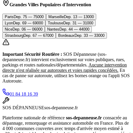
Grandes Villes Populaires d'Intervention
Paris
Dep.
75
—
75000
Marseille
Dep.
13
—
13000
Lyon
Dep.
69
—
69000
Toulouse
Dep.
31
—
31000
Nice
Dep.
06
—
06000
Nantes
Dep.
44
—
44000
Strasbourg
Dep.
67
—
67000
Bordeaux
Dep.
33
—
33000
Important Sécurité Routière :
SOS Dépanneuse (sos-
depanneuse.fr) intervient exclusivement sur voies publiques, rues,
parkings et routes nationales/départementales.
Aucune intervention
directe n'est réalisée sur autoroutes et voies rapides concédées.
En
cas de panne sur autoroute, utilisez les bornes orange ou l'appli SOS
Autoroute.
01 84 18 16 39
SOS
DÉPANNEUSE
sos-depanneuse.fr
Plateforme nationale de référence
sos-depanneuse.fr
consacrée au
dépannage, remorquage et assistance automobile en France. Plus de
4 000 communes couvertes avec temps d'arrivée moyen estimé à