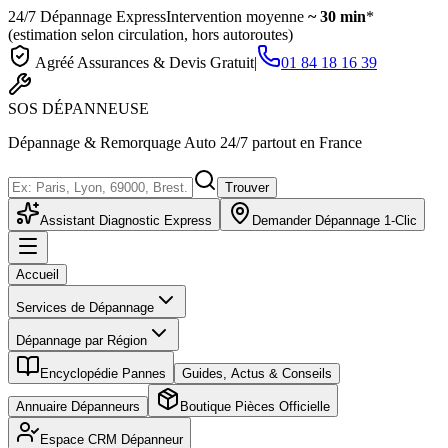
24/7 Dépannage Express
Intervention moyenne
~ 30 min
*
(estimation selon circulation, hors autoroutes)
Agréé Assurances & Devis Gratuit
|
01 84 18 16 39
SOS
DÉPANNEUSE
Dépannage & Remorquage Auto 24/7 partout en France
Trouver
Assistant Diagnostic Express
Demander Dépannage 1-Clic
Accueil
Services de Dépannage
Dépannage par Région
Encyclopédie Pannes
Guides, Actus & Conseils
Annuaire Dépanneurs
Boutique Pièces Officielle
Espace CRM Dépanneur