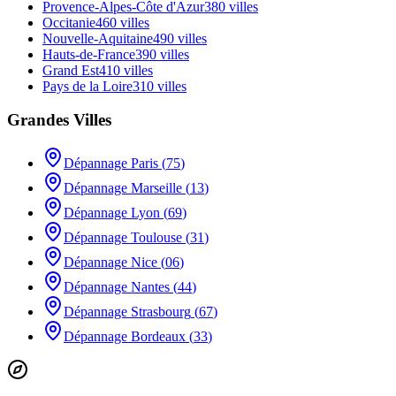
Provence-Alpes-Côte d'Azur
380
villes
Occitanie
460
villes
Nouvelle-Aquitaine
490
villes
Hauts-de-France
390
villes
Grand Est
410
villes
Pays de la Loire
310
villes
Grandes Villes
Dépannage
Paris
(
75
)
Dépannage
Marseille
(
13
)
Dépannage
Lyon
(
69
)
Dépannage
Toulouse
(
31
)
Dépannage
Nice
(
06
)
Dépannage
Nantes
(
44
)
Dépannage
Strasbourg
(
67
)
Dépannage
Bordeaux
(
33
)