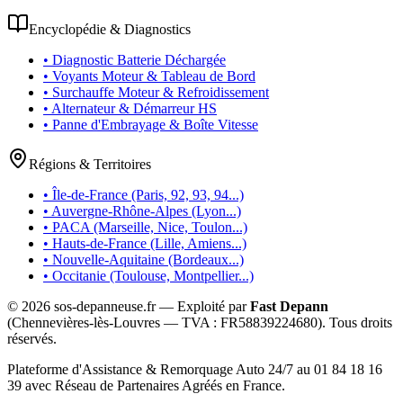
Encyclopédie & Diagnostics
• Diagnostic Batterie Déchargée
• Voyants Moteur & Tableau de Bord
• Surchauffe Moteur & Refroidissement
• Alternateur & Démarreur HS
• Panne d'Embrayage & Boîte Vitesse
Régions & Territoires
• Île-de-France (Paris, 92, 93, 94...)
• Auvergne-Rhône-Alpes (Lyon...)
• PACA (Marseille, Nice, Toulon...)
• Hauts-de-France (Lille, Amiens...)
• Nouvelle-Aquitaine (Bordeaux...)
• Occitanie (Toulouse, Montpellier...)
©
2026
sos-depanneuse.fr — Exploité par
Fast Depann
(Chennevières-lès-Louvres — TVA :
FR58839224680
). Tous droits
réservés.
Plateforme d'Assistance & Remorquage Auto 24/7 au 01 84 18 16
39 avec Réseau de Partenaires Agréés en France.