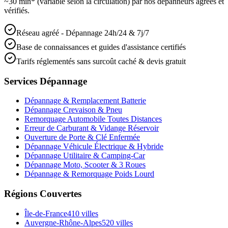
~30 min* (variable selon la circulation) par nos dépanneurs agréés et
vérifiés.
Réseau agréé - Dépannage 24h/24 & 7j/7
Base de connaissances et guides d'assistance certifiés
Tarifs réglementés sans surcoût caché & devis gratuit
Services Dépannage
Dépannage & Remplacement Batterie
Dépannage Crevaison & Pneu
Remorquage Automobile Toutes Distances
Erreur de Carburant & Vidange Réservoir
Ouverture de Porte & Clé Enfermée
Dépannage Véhicule Électrique & Hybride
Dépannage Utilitaire & Camping-Car
Dépannage Moto, Scooter & 3 Roues
Dépannage & Remorquage Poids Lourd
Régions Couvertes
Île-de-France
410
villes
Auvergne-Rhône-Alpes
520
villes