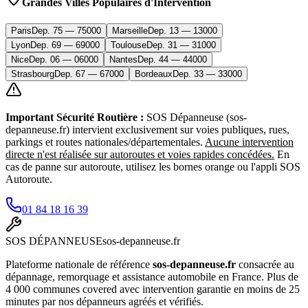
Grandes Villes Populaires d'Intervention
Paris
Dep.
75
—
75000
Marseille
Dep.
13
—
13000
Lyon
Dep.
69
—
69000
Toulouse
Dep.
31
—
31000
Nice
Dep.
06
—
06000
Nantes
Dep.
44
—
44000
Strasbourg
Dep.
67
—
67000
Bordeaux
Dep.
33
—
33000
Important Sécurité Routière :
SOS Dépanneuse (sos-
depanneuse.fr) intervient exclusivement sur voies publiques, rues,
parkings et routes nationales/départementales.
Aucune intervention
directe n'est réalisée sur autoroutes et voies rapides concédées.
En
cas de panne sur autoroute, utilisez les bornes orange ou l'appli SOS
Autoroute.
01 84 18 16 39
SOS
DÉPANNEUSE
sos-depanneuse.fr
Plateforme nationale de référence
sos-depanneuse.fr
consacrée au
dépannage, remorquage et assistance automobile en France. Plus de
4 000 communes covered avec intervention garantie en moins de 25
minutes par nos dépanneurs agréés et vérifiés.