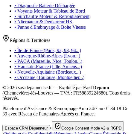
• Diagnostic Batterie Déchargée
• Voyants Moteur & Tableau de Bord
• Surchauffe Moteur & Refroidissement
• Alternateur & Démarreur HS
• Panne d'Embrayage & Boîte Vitesse
Régions & Territoires
• Île-de-France (Paris, 92, 93, 94...)
• Auvergne-Rhône-Alpes (Lyon...)
• PACA (Marseille, Nice, Toulon...)
• Hauts-de-France (Lille, Amiens...)
• Nouvelle-Aquitaine (Bordeaux...)
• Occitanie (Toulouse, Montpellier...)
©
2026
sos-depanneuse.fr — Exploité par
Fast Depann
(Chennevières-lès-Louvres — TVA :
FR58839224680
). Tous droits
réservés.
Plateforme d'Assistance & Remorquage Auto 24/7 au 01 84 18 16
39 avec Réseau de Partenaires Agréés en France.
•
Espace CRM Dépanneur
Google Consent Mode v2 & RGPD
•
Politique de Confidentialité
Mentions Légales
Charte Éditoriale &