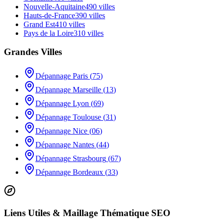
Nouvelle-Aquitaine
490
villes
Hauts-de-France
390
villes
Grand Est
410
villes
Pays de la Loire
310
villes
Grandes Villes
Dépannage
Paris
(
75
)
Dépannage
Marseille
(
13
)
Dépannage
Lyon
(
69
)
Dépannage
Toulouse
(
31
)
Dépannage
Nice
(
06
)
Dépannage
Nantes
(
44
)
Dépannage
Strasbourg
(
67
)
Dépannage
Bordeaux
(
33
)
Liens Utiles & Maillage Thématique SEO