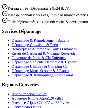
Réseau agréé - Dépannage 24h/24 & 7j/7
Base de connaissances et guides d'assistance certifiés
Tarifs réglementés sans surcoût caché & devis gratuit
Services Dépannage
Dépannage & Remplacement Batterie
Dépannage Crevaison & Pneu
Remorquage Automobile Toutes Distances
Erreur de Carburant & Vidange Réservoir
Ouverture de Porte & Clé Enfermée
Dépannage Véhicule Électrique & Hybride
Dépannage Utilitaire & Camping-Car
Dépannage Moto, Scooter & 3 Roues
Dépannage & Remorquage Poids Lourd
Régions Couvertes
Île-de-France
410
villes
Auvergne-Rhône-Alpes
520
villes
Provence-Alpes-Côte d'Azur
380
villes
Occitanie
460
villes