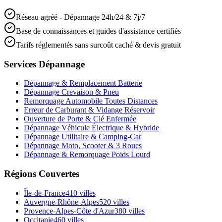
Réseau agréé - Dépannage 24h/24 & 7j/7
Base de connaissances et guides d'assistance certifiés
Tarifs réglementés sans surcoût caché & devis gratuit
Services Dépannage
Dépannage & Remplacement Batterie
Dépannage Crevaison & Pneu
Remorquage Automobile Toutes Distances
Erreur de Carburant & Vidange Réservoir
Ouverture de Porte & Clé Enfermée
Dépannage Véhicule Électrique & Hybride
Dépannage Utilitaire & Camping-Car
Dépannage Moto, Scooter & 3 Roues
Dépannage & Remorquage Poids Lourd
Régions Couvertes
Île-de-France
410
villes
Auvergne-Rhône-Alpes
520
villes
Provence-Alpes-Côte d'Azur
380
villes
Occitanie
460
villes