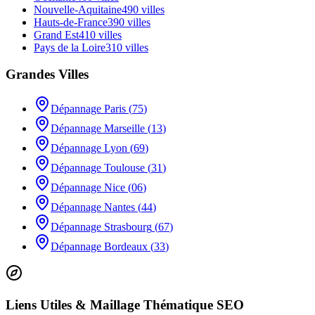
Nouvelle-Aquitaine
490
villes
Hauts-de-France
390
villes
Grand Est
410
villes
Pays de la Loire
310
villes
Grandes Villes
Dépannage
Paris
(
75
)
Dépannage
Marseille
(
13
)
Dépannage
Lyon
(
69
)
Dépannage
Toulouse
(
31
)
Dépannage
Nice
(
06
)
Dépannage
Nantes
(
44
)
Dépannage
Strasbourg
(
67
)
Dépannage
Bordeaux
(
33
)
Liens Utiles & Maillage Thématique SEO