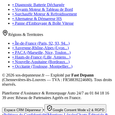
• Diagnostic Batterie Déchargée
• Voyants Moteur & Tableau de Bord
• Surchauffe Moteur & Refroidissement
• Alternateur & Démarreur HS
• Panne d'Embrayage & Boîte Vitesse
Régions & Territoires
• Île-de-France (Paris, 92, 93, 94...)
• Auvergne-Rhône-Alpes (Lyon...)
• PACA (Marseille, Nice, Toulon...)
• Hauts-de-France (Lille, Amiens...)
• Nouvelle-Aquitaine (Bordeaux...)
• Occitanie (Toulouse, Montpellier...)
©
2026
sos-depanneuse.fr — Exploité par
Fast Depann
(Chennevières-lès-Louvres — TVA :
FR58839224680
). Tous droits
réservés.
Plateforme d'Assistance & Remorquage Auto 24/7 au 01 84 18 16
39 avec Réseau de Partenaires Agréés en France.
•
Espace CRM Dépanneur
Google Consent Mode v2 & RGPD
•
Politique de Confidentialité
Mentions Légales
Charte Éditoriale &