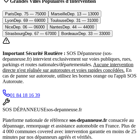
Grandes Villes Populaires d'Intervention
Paris
Dep.
75
—
75000
Marseille
Dep.
13
—
13000
Lyon
Dep.
69
—
69000
Toulouse
Dep.
31
—
31000
Nice
Dep.
06
—
06000
Nantes
Dep.
44
—
44000
Strasbourg
Dep.
67
—
67000
Bordeaux
Dep.
33
—
33000
Important Sécurité Routière :
SOS Dépanneuse (sos-
depanneuse.fr) intervient exclusivement sur voies publiques, rues,
parkings et routes nationales/départementales.
Aucune intervention
directe n'est réalisée sur autoroutes et voies rapides concédées.
En
cas de panne sur autoroute, utilisez les bornes orange ou l'appli SOS
Autoroute.
01 84 18 16 39
SOS
DÉPANNEUSE
sos-depanneuse.fr
Plateforme nationale de référence
sos-depanneuse.fr
consacrée au
dépannage, remorquage et assistance automobile en France. Plus de
4 000 communes covered avec intervention garantie en moins de 25
minutes par nos dépanneurs agréés et vérifiés.