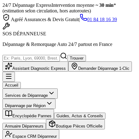
24/7 Dépannage Express
Intervention moyenne
~ 30 min
*
(estimation selon circulation, hors autoroutes)
Agréé Assurances & Devis Gratuit
|
01 84 18 16 39
SOS
DÉPANNEUSE
Dépannage & Remorquage Auto 24/7 partout en France
Trouver
Assistant Diagnostic Express
Demander Dépannage 1-Clic
Accueil
Services de Dépannage
Dépannage par Région
Encyclopédie Pannes
Guides, Actus & Conseils
Annuaire Dépanneurs
Boutique Pièces Officielle
Espace CRM Dépanneur