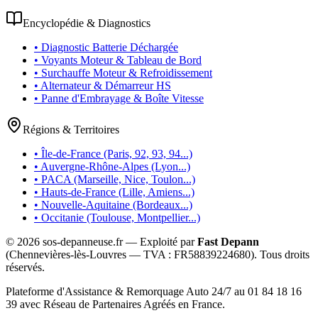
Encyclopédie & Diagnostics
• Diagnostic Batterie Déchargée
• Voyants Moteur & Tableau de Bord
• Surchauffe Moteur & Refroidissement
• Alternateur & Démarreur HS
• Panne d'Embrayage & Boîte Vitesse
Régions & Territoires
• Île-de-France (Paris, 92, 93, 94...)
• Auvergne-Rhône-Alpes (Lyon...)
• PACA (Marseille, Nice, Toulon...)
• Hauts-de-France (Lille, Amiens...)
• Nouvelle-Aquitaine (Bordeaux...)
• Occitanie (Toulouse, Montpellier...)
©
2026
sos-depanneuse.fr — Exploité par
Fast Depann
(Chennevières-lès-Louvres — TVA :
FR58839224680
). Tous droits
réservés.
Plateforme d'Assistance & Remorquage Auto 24/7 au 01 84 18 16
39 avec Réseau de Partenaires Agréés en France.