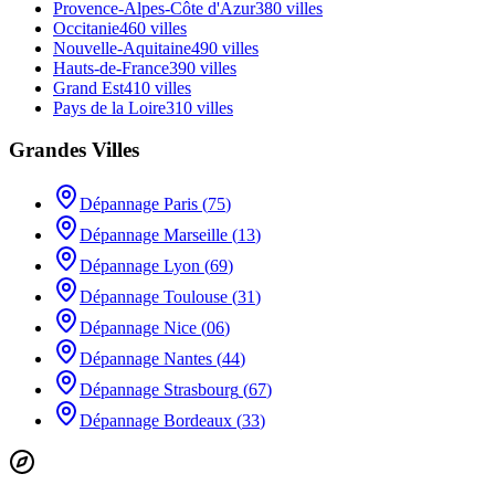
Provence-Alpes-Côte d'Azur
380
villes
Occitanie
460
villes
Nouvelle-Aquitaine
490
villes
Hauts-de-France
390
villes
Grand Est
410
villes
Pays de la Loire
310
villes
Grandes Villes
Dépannage
Paris
(
75
)
Dépannage
Marseille
(
13
)
Dépannage
Lyon
(
69
)
Dépannage
Toulouse
(
31
)
Dépannage
Nice
(
06
)
Dépannage
Nantes
(
44
)
Dépannage
Strasbourg
(
67
)
Dépannage
Bordeaux
(
33
)