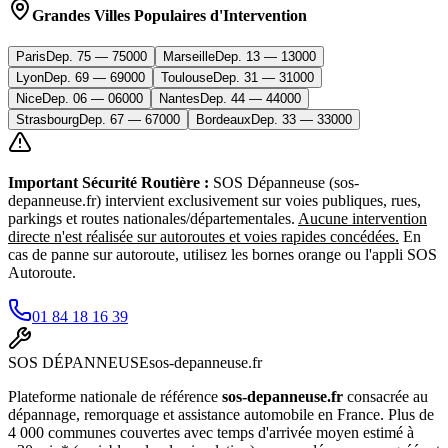
Grandes Villes Populaires d'Intervention
Paris
Dep.
75
—
75000
Marseille
Dep.
13
—
13000
Lyon
Dep.
69
—
69000
Toulouse
Dep.
31
—
31000
Nice
Dep.
06
—
06000
Nantes
Dep.
44
—
44000
Strasbourg
Dep.
67
—
67000
Bordeaux
Dep.
33
—
33000
Important Sécurité Routière :
SOS Dépanneuse (sos-
depanneuse.fr) intervient exclusivement sur voies publiques, rues,
parkings et routes nationales/départementales.
Aucune intervention
directe n'est réalisée sur autoroutes et voies rapides concédées.
En
cas de panne sur autoroute, utilisez les bornes orange ou l'appli SOS
Autoroute.
01 84 18 16 39
SOS
DÉPANNEUSE
sos-depanneuse.fr
Plateforme nationale de référence
sos-depanneuse.fr
consacrée au
dépannage, remorquage et assistance automobile en France. Plus de
4 000 communes couvertes avec temps d'arrivée moyen estimé à