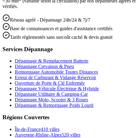
~30 min* (variable selon la circulation) par nos dépanneurs agréés et
vérifiés.
Réseau agréé - Dépannage 24h/24 & 7j/7
Base de connaissances et guides d'assistance certifiés
Tarifs réglementés sans surcoût caché & devis gratuit
Services Dépannage
Dépannage & Remplacement Batterie
Dépannage Crevaison & Pneu
Remorquage Automobile Toutes Distances
Erreur de Carburant & Vidange Réservoir
Ouverture de Porte & Clé Enfermée
Dépannage Véhicule Électrique & Hybride
Dépannage Utilitaire & Camping-Car
Dépannage Moto, Scooter & 3 Roues
Dépannage & Remorquage Poids Lourd
Régions Couvertes
Île-de-France
410
villes
Auvergne-Rhône-Alpes
520
villes