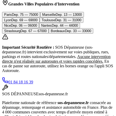
Grandes Villes Populaires d'Intervention
Paris
Dep.
75
—
75000
Marseille
Dep.
13
—
13000
Lyon
Dep.
69
—
69000
Toulouse
Dep.
31
—
31000
Nice
Dep.
06
—
06000
Nantes
Dep.
44
—
44000
Strasbourg
Dep.
67
—
67000
Bordeaux
Dep.
33
—
33000
Important Sécurité Routière :
SOS Dépanneuse (sos-
depanneuse.fr) intervient exclusivement sur voies publiques, rues,
parkings et routes nationales/départementales.
Aucune intervention
directe n'est réalisée sur autoroutes et voies rapides concédées.
En
cas de panne sur autoroute, utilisez les bornes orange ou l'appli SOS
Autoroute.
01 84 18 16 39
SOS
DÉPANNEUSE
sos-depanneuse.fr
Plateforme nationale de référence
sos-depanneuse.fr
consacrée au
dépannage, remorquage et assistance automobile en France. Plus de
4 000 communes couvertes avec temps d'arrivée moyen estimé à