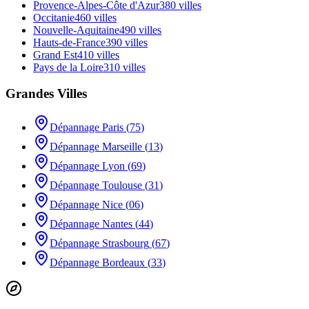
Provence-Alpes-Côte d'Azur
380
villes
Occitanie
460
villes
Nouvelle-Aquitaine
490
villes
Hauts-de-France
390
villes
Grand Est
410
villes
Pays de la Loire
310
villes
Grandes Villes
Dépannage
Paris
(
75
)
Dépannage
Marseille
(
13
)
Dépannage
Lyon
(
69
)
Dépannage
Toulouse
(
31
)
Dépannage
Nice
(
06
)
Dépannage
Nantes
(
44
)
Dépannage
Strasbourg
(
67
)
Dépannage
Bordeaux
(
33
)