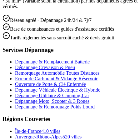
~30 min* (variable selon la circulation) par nos dépanneurs agréés et
vérifiés.
Réseau agréé - Dépannage 24h/24 & 7j/7
Base de connaissances et guides d'assistance certifiés
Tarifs réglementés sans surcoût caché & devis gratuit
Services Dépannage
Dépannage & Remplacement Batterie
Dépannage Crevaison & Pneu
Remorquage Automobile Toutes Distances
Erreur de Carburant & Vidange Réservoir
Ouverture de Porte & Clé Enfermée
Dépannage Véhicule Électrique & Hybride
Dépannage Utilitaire & Camping-Car
Dépannage Moto, Scooter & 3 Roues
Dépannage & Remorquage Poids Lourd
Régions Couvertes
Île-de-France
410
villes
Auvergne-Rhône-Alpes
520
villes