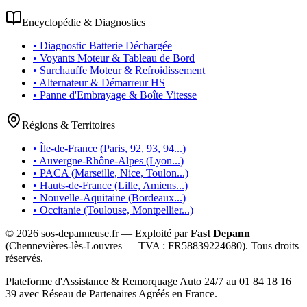
Encyclopédie & Diagnostics
• Diagnostic Batterie Déchargée
• Voyants Moteur & Tableau de Bord
• Surchauffe Moteur & Refroidissement
• Alternateur & Démarreur HS
• Panne d'Embrayage & Boîte Vitesse
Régions & Territoires
• Île-de-France (Paris, 92, 93, 94...)
• Auvergne-Rhône-Alpes (Lyon...)
• PACA (Marseille, Nice, Toulon...)
• Hauts-de-France (Lille, Amiens...)
• Nouvelle-Aquitaine (Bordeaux...)
• Occitanie (Toulouse, Montpellier...)
©
2026
sos-depanneuse.fr — Exploité par
Fast Depann
(Chennevières-lès-Louvres — TVA :
FR58839224680
). Tous droits
réservés.
Plateforme d'Assistance & Remorquage Auto 24/7 au 01 84 18 16
39 avec Réseau de Partenaires Agréés en France.