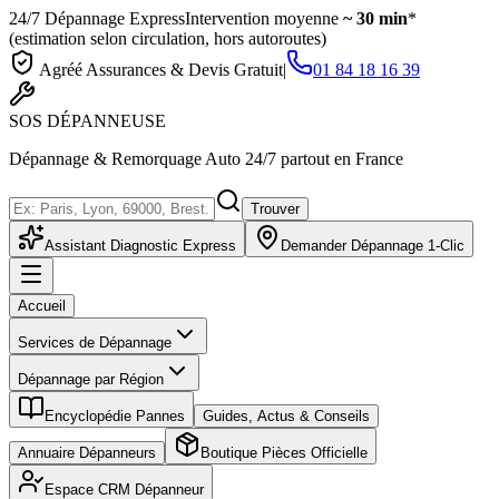
24/7 Dépannage Express
Intervention moyenne
~ 30 min
*
(estimation selon circulation, hors autoroutes)
Agréé Assurances & Devis Gratuit
|
01 84 18 16 39
SOS
DÉPANNEUSE
Dépannage & Remorquage Auto 24/7 partout en France
Trouver
Assistant Diagnostic Express
Demander Dépannage 1-Clic
Accueil
Services de Dépannage
Dépannage par Région
Encyclopédie Pannes
Guides, Actus & Conseils
Annuaire Dépanneurs
Boutique Pièces Officielle
Espace CRM Dépanneur