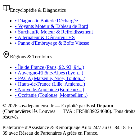
Encyclopédie & Diagnostics
• Diagnostic Batterie Déchargée
• Voyants Moteur & Tableau de Bord
• Surchauffe Moteur & Refroidissement
• Alternateur & Démarreur HS
• Panne d'Embrayage & Boîte Vitesse
Régions & Territoires
• Île-de-France (Paris, 92, 93, 94...)
• Auvergne-Rhône-Alpes (Lyon...)
• PACA (Marseille, Nice, Toulon...)
• Hauts-de-France (Lille, Amiens...)
• Nouvelle-Aquitaine (Bordeaux...)
• Occitanie (Toulouse, Montpellier...)
©
2026
sos-depanneuse.fr — Exploité par
Fast Depann
(Chennevières-lès-Louvres — TVA :
FR58839224680
). Tous droits
réservés.
Plateforme d'Assistance & Remorquage Auto 24/7 au 01 84 18 16
39 avec Réseau de Partenaires Agréés en France.