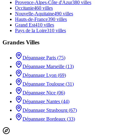
Provence-Alpes-Côte d'Azur
380
villes
Occitanie
460
villes
Nouvelle-Aquitaine
490
villes
Hauts-de-France
390
villes
Grand Est
410
villes
Pays de la Loire
310
villes
Grandes Villes
Dépannage
Paris
(
75
)
Dépannage
Marseille
(
13
)
Dépannage
Lyon
(
69
)
Dépannage
Toulouse
(
31
)
Dépannage
Nice
(
06
)
Dépannage
Nantes
(
44
)
Dépannage
Strasbourg
(
67
)
Dépannage
Bordeaux
(
33
)