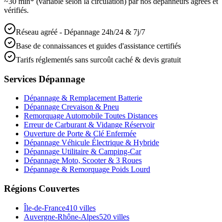
~30 min* (variable selon la circulation) par nos dépanneurs agréés et
vérifiés.
Réseau agréé - Dépannage 24h/24 & 7j/7
Base de connaissances et guides d'assistance certifiés
Tarifs réglementés sans surcoût caché & devis gratuit
Services Dépannage
Dépannage & Remplacement Batterie
Dépannage Crevaison & Pneu
Remorquage Automobile Toutes Distances
Erreur de Carburant & Vidange Réservoir
Ouverture de Porte & Clé Enfermée
Dépannage Véhicule Électrique & Hybride
Dépannage Utilitaire & Camping-Car
Dépannage Moto, Scooter & 3 Roues
Dépannage & Remorquage Poids Lourd
Régions Couvertes
Île-de-France
410
villes
Auvergne-Rhône-Alpes
520
villes