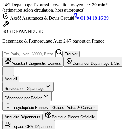
24/7 Dépannage Express
Intervention moyenne
~ 30 min
*
(estimation selon circulation, hors autoroutes)
Agréé Assurances & Devis Gratuit
|
01 84 18 16 39
SOS
DÉPANNEUSE
Dépannage & Remorquage Auto 24/7 partout en France
Trouver
Assistant Diagnostic Express
Demander Dépannage 1-Clic
Accueil
Services de Dépannage
Dépannage par Région
Encyclopédie Pannes
Guides, Actus & Conseils
Annuaire Dépanneurs
Boutique Pièces Officielle
Espace CRM Dépanneur