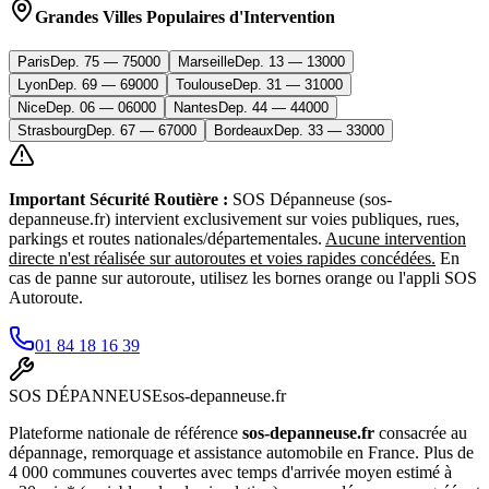
Grandes Villes Populaires d'Intervention
Paris
Dep.
75
—
75000
Marseille
Dep.
13
—
13000
Lyon
Dep.
69
—
69000
Toulouse
Dep.
31
—
31000
Nice
Dep.
06
—
06000
Nantes
Dep.
44
—
44000
Strasbourg
Dep.
67
—
67000
Bordeaux
Dep.
33
—
33000
Important Sécurité Routière :
SOS Dépanneuse (sos-
depanneuse.fr) intervient exclusivement sur voies publiques, rues,
parkings et routes nationales/départementales.
Aucune intervention
directe n'est réalisée sur autoroutes et voies rapides concédées.
En
cas de panne sur autoroute, utilisez les bornes orange ou l'appli SOS
Autoroute.
01 84 18 16 39
SOS
DÉPANNEUSE
sos-depanneuse.fr
Plateforme nationale de référence
sos-depanneuse.fr
consacrée au
dépannage, remorquage et assistance automobile en France. Plus de
4 000 communes couvertes avec temps d'arrivée moyen estimé à