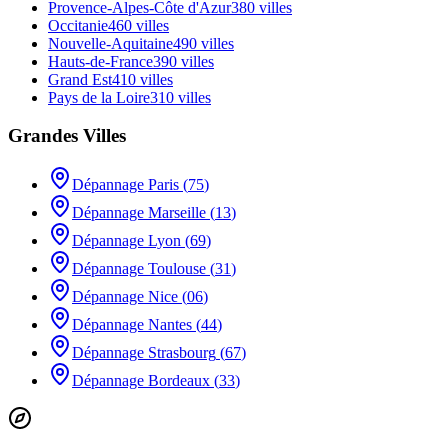
Provence-Alpes-Côte d'Azur
380
villes
Occitanie
460
villes
Nouvelle-Aquitaine
490
villes
Hauts-de-France
390
villes
Grand Est
410
villes
Pays de la Loire
310
villes
Grandes Villes
Dépannage
Paris
(
75
)
Dépannage
Marseille
(
13
)
Dépannage
Lyon
(
69
)
Dépannage
Toulouse
(
31
)
Dépannage
Nice
(
06
)
Dépannage
Nantes
(
44
)
Dépannage
Strasbourg
(
67
)
Dépannage
Bordeaux
(
33
)