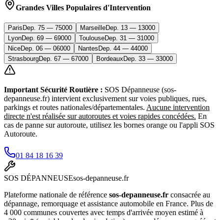
Grandes Villes Populaires d'Intervention
Paris
Dep.
75
—
75000
Marseille
Dep.
13
—
13000
Lyon
Dep.
69
—
69000
Toulouse
Dep.
31
—
31000
Nice
Dep.
06
—
06000
Nantes
Dep.
44
—
44000
Strasbourg
Dep.
67
—
67000
Bordeaux
Dep.
33
—
33000
Important Sécurité Routière :
SOS Dépanneuse (sos-
depanneuse.fr) intervient exclusivement sur voies publiques, rues,
parkings et routes nationales/départementales.
Aucune intervention
directe n'est réalisée sur autoroutes et voies rapides concédées.
En
cas de panne sur autoroute, utilisez les bornes orange ou l'appli SOS
Autoroute.
01 84 18 16 39
SOS
DÉPANNEUSE
sos-depanneuse.fr
Plateforme nationale de référence
sos-depanneuse.fr
consacrée au
dépannage, remorquage et assistance automobile en France. Plus de
4 000 communes couvertes avec temps d'arrivée moyen estimé à