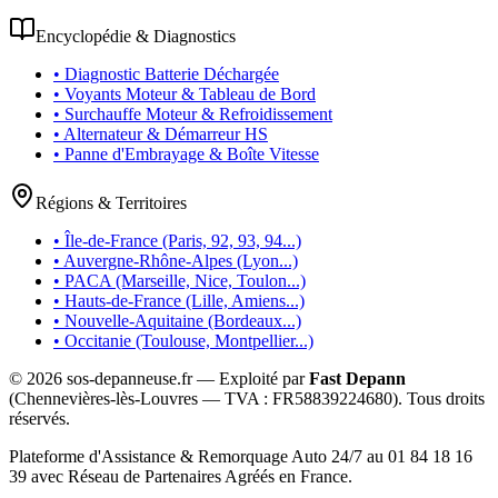
Encyclopédie & Diagnostics
• Diagnostic Batterie Déchargée
• Voyants Moteur & Tableau de Bord
• Surchauffe Moteur & Refroidissement
• Alternateur & Démarreur HS
• Panne d'Embrayage & Boîte Vitesse
Régions & Territoires
• Île-de-France (Paris, 92, 93, 94...)
• Auvergne-Rhône-Alpes (Lyon...)
• PACA (Marseille, Nice, Toulon...)
• Hauts-de-France (Lille, Amiens...)
• Nouvelle-Aquitaine (Bordeaux...)
• Occitanie (Toulouse, Montpellier...)
©
2026
sos-depanneuse.fr — Exploité par
Fast Depann
(Chennevières-lès-Louvres — TVA :
FR58839224680
). Tous droits
réservés.
Plateforme d'Assistance & Remorquage Auto 24/7 au 01 84 18 16
39 avec Réseau de Partenaires Agréés en France.