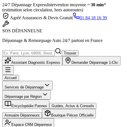
24/7 Dépannage Express
Intervention moyenne
~ 30 min
*
(estimation selon circulation, hors autoroutes)
Agréé Assurances & Devis Gratuit
|
01 84 18 16 39
SOS
DÉPANNEUSE
Dépannage & Remorquage Auto 24/7 partout en France
Trouver
Assistant Diagnostic Express
Demander Dépannage 1-Clic
Accueil
Services de Dépannage
Dépannage par Région
Encyclopédie Pannes
Guides, Actus & Conseils
Annuaire Dépanneurs
Boutique Pièces Officielle
Espace CRM Dépanneur