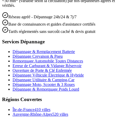
~30 min* (variable selon la circulation) par nos dépanneurs agréés et
vérifiés.
Réseau agréé - Dépannage 24h/24 & 7j/7
Base de connaissances et guides d'assistance certifiés
Tarifs réglementés sans surcoût caché & devis gratuit
Services Dépannage
Dépannage & Remplacement Batterie
Dépannage Crevaison & Pneu
Remorquage Automobile Toutes Distances
Erreur de Carburant & Vidange Réservoir
Ouverture de Porte & Clé Enfermée
Dépannage Véhicule Électrique & Hybride
Dépannage Utilitaire & Camping-Car
Dépannage Moto, Scooter & 3 Roues
Dépannage & Remorquage Poids Lourd
Régions Couvertes
Île-de-France
410
villes
Auvergne-Rhône-Alpes
520
villes