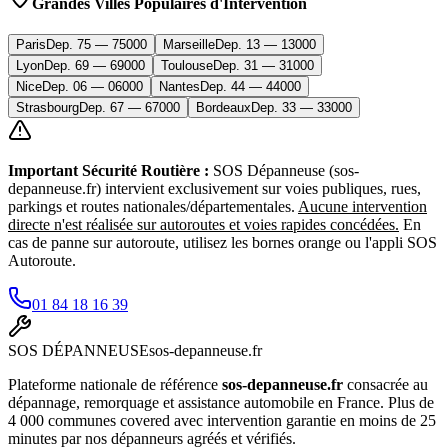
Grandes Villes Populaires d'Intervention
Paris
Dep.
75
—
75000
Marseille
Dep.
13
—
13000
Lyon
Dep.
69
—
69000
Toulouse
Dep.
31
—
31000
Nice
Dep.
06
—
06000
Nantes
Dep.
44
—
44000
Strasbourg
Dep.
67
—
67000
Bordeaux
Dep.
33
—
33000
Important Sécurité Routière :
SOS Dépanneuse (sos-
depanneuse.fr) intervient exclusivement sur voies publiques, rues,
parkings et routes nationales/départementales.
Aucune intervention
directe n'est réalisée sur autoroutes et voies rapides concédées.
En
cas de panne sur autoroute, utilisez les bornes orange ou l'appli SOS
Autoroute.
01 84 18 16 39
SOS
DÉPANNEUSE
sos-depanneuse.fr
Plateforme nationale de référence
sos-depanneuse.fr
consacrée au
dépannage, remorquage et assistance automobile en France. Plus de
4 000 communes covered avec intervention garantie en moins de 25
minutes par nos dépanneurs agréés et vérifiés.