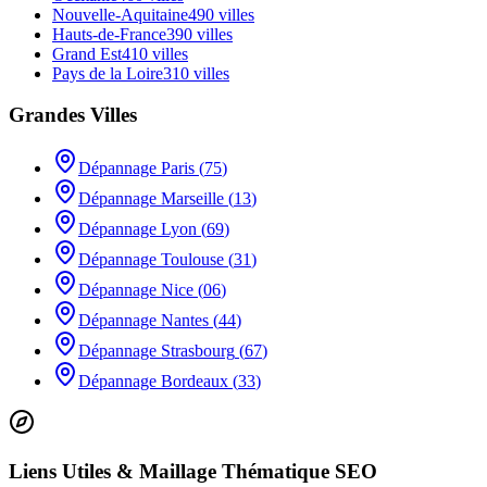
Nouvelle-Aquitaine
490
villes
Hauts-de-France
390
villes
Grand Est
410
villes
Pays de la Loire
310
villes
Grandes Villes
Dépannage
Paris
(
75
)
Dépannage
Marseille
(
13
)
Dépannage
Lyon
(
69
)
Dépannage
Toulouse
(
31
)
Dépannage
Nice
(
06
)
Dépannage
Nantes
(
44
)
Dépannage
Strasbourg
(
67
)
Dépannage
Bordeaux
(
33
)
Liens Utiles & Maillage Thématique SEO