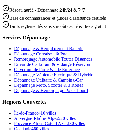
Réseau agréé - Dépannage 24h/24 & 7j/7
Base de connaissances et guides d'assistance certifiés
Tarifs réglementés sans surcoût caché & devis gratuit
Services Dépannage
Dépannage & Remplacement Batterie
Dépannage Crevaison & Pneu
Remorquage Automobile Toutes Distances
Erreur de Carburant & Vidange Réservoir
Ouverture de Porte & Clé Enfermée
Dépannage Véhicule Électrique & Hybride
Dépannage Utilitaire & Camping-Car
Dépannage Moto, Scooter & 3 Roues
Dépannage & Remorquage Poids Lourd
Régions Couvertes
Île-de-France
410
villes
Auvergne-Rhône-Alpes
520
villes
Provence-Alpes-Côte d'Azur
380
villes
Occitanie
460
villes