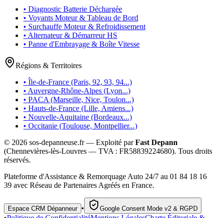
• Diagnostic Batterie Déchargée
• Voyants Moteur & Tableau de Bord
• Surchauffe Moteur & Refroidissement
• Alternateur & Démarreur HS
• Panne d'Embrayage & Boîte Vitesse
Régions & Territoires
• Île-de-France (Paris, 92, 93, 94...)
• Auvergne-Rhône-Alpes (Lyon...)
• PACA (Marseille, Nice, Toulon...)
• Hauts-de-France (Lille, Amiens...)
• Nouvelle-Aquitaine (Bordeaux...)
• Occitanie (Toulouse, Montpellier...)
©
2026
sos-depanneuse.fr — Exploité par
Fast Depann
(Chennevières-lès-Louvres — TVA :
FR58839224680
). Tous droits
réservés.
Plateforme d'Assistance & Remorquage Auto 24/7 au 01 84 18 16
39 avec Réseau de Partenaires Agréés en France.
•
Espace CRM Dépanneur
Google Consent Mode v2 & RGPD
•
Politique de Confidentialité
Mentions Légales
Charte Éditoriale &