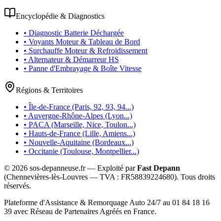
Encyclopédie & Diagnostics
• Diagnostic Batterie Déchargée
• Voyants Moteur & Tableau de Bord
• Surchauffe Moteur & Refroidissement
• Alternateur & Démarreur HS
• Panne d'Embrayage & Boîte Vitesse
Régions & Territoires
• Île-de-France (Paris, 92, 93, 94...)
• Auvergne-Rhône-Alpes (Lyon...)
• PACA (Marseille, Nice, Toulon...)
• Hauts-de-France (Lille, Amiens...)
• Nouvelle-Aquitaine (Bordeaux...)
• Occitanie (Toulouse, Montpellier...)
©
2026
sos-depanneuse.fr — Exploité par
Fast Depann
(Chennevières-lès-Louvres — TVA :
FR58839224680
). Tous droits
réservés.
Plateforme d'Assistance & Remorquage Auto 24/7 au 01 84 18 16
39 avec Réseau de Partenaires Agréés en France.