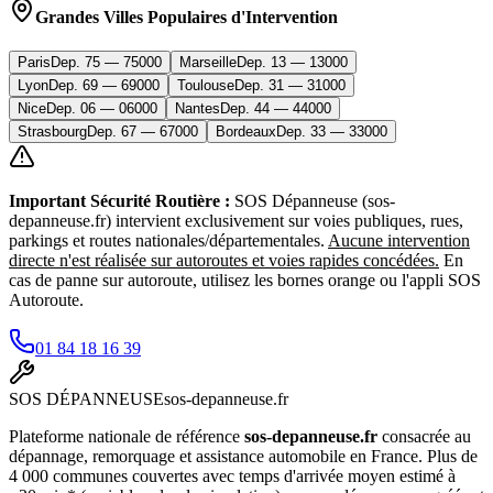
Grandes Villes Populaires d'Intervention
Paris
Dep.
75
—
75000
Marseille
Dep.
13
—
13000
Lyon
Dep.
69
—
69000
Toulouse
Dep.
31
—
31000
Nice
Dep.
06
—
06000
Nantes
Dep.
44
—
44000
Strasbourg
Dep.
67
—
67000
Bordeaux
Dep.
33
—
33000
Important Sécurité Routière :
SOS Dépanneuse (sos-
depanneuse.fr) intervient exclusivement sur voies publiques, rues,
parkings et routes nationales/départementales.
Aucune intervention
directe n'est réalisée sur autoroutes et voies rapides concédées.
En
cas de panne sur autoroute, utilisez les bornes orange ou l'appli SOS
Autoroute.
01 84 18 16 39
SOS
DÉPANNEUSE
sos-depanneuse.fr
Plateforme nationale de référence
sos-depanneuse.fr
consacrée au
dépannage, remorquage et assistance automobile en France. Plus de
4 000 communes couvertes avec temps d'arrivée moyen estimé à