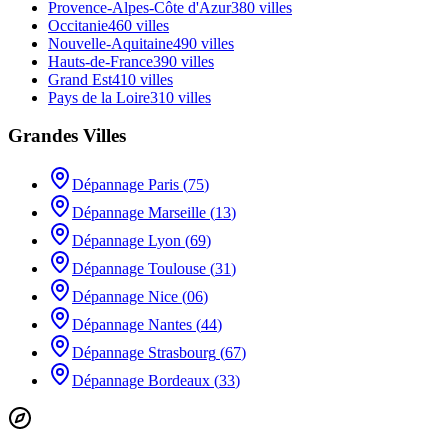
Provence-Alpes-Côte d'Azur
380
villes
Occitanie
460
villes
Nouvelle-Aquitaine
490
villes
Hauts-de-France
390
villes
Grand Est
410
villes
Pays de la Loire
310
villes
Grandes Villes
Dépannage
Paris
(
75
)
Dépannage
Marseille
(
13
)
Dépannage
Lyon
(
69
)
Dépannage
Toulouse
(
31
)
Dépannage
Nice
(
06
)
Dépannage
Nantes
(
44
)
Dépannage
Strasbourg
(
67
)
Dépannage
Bordeaux
(
33
)