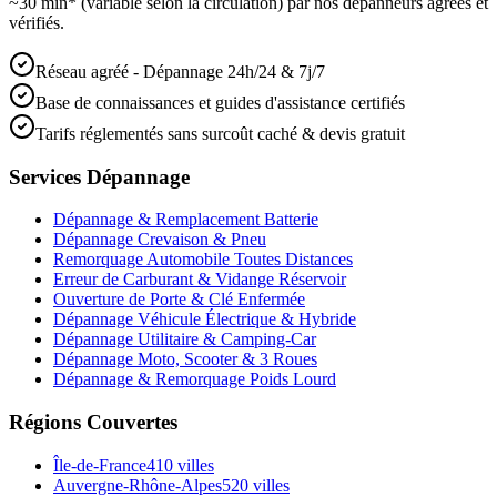
~30 min* (variable selon la circulation) par nos dépanneurs agréés et
vérifiés.
Réseau agréé - Dépannage 24h/24 & 7j/7
Base de connaissances et guides d'assistance certifiés
Tarifs réglementés sans surcoût caché & devis gratuit
Services Dépannage
Dépannage & Remplacement Batterie
Dépannage Crevaison & Pneu
Remorquage Automobile Toutes Distances
Erreur de Carburant & Vidange Réservoir
Ouverture de Porte & Clé Enfermée
Dépannage Véhicule Électrique & Hybride
Dépannage Utilitaire & Camping-Car
Dépannage Moto, Scooter & 3 Roues
Dépannage & Remorquage Poids Lourd
Régions Couvertes
Île-de-France
410
villes
Auvergne-Rhône-Alpes
520
villes