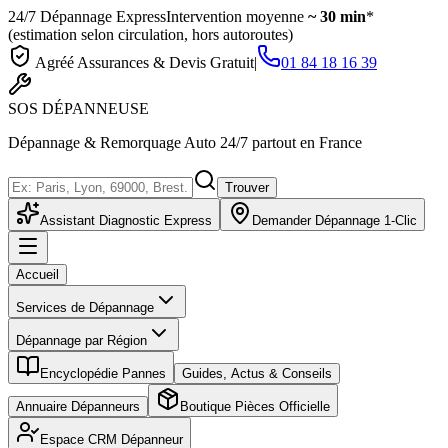
24/7 Dépannage Express
Intervention moyenne
~ 30 min
*
(estimation selon circulation, hors autoroutes)
Agréé Assurances & Devis Gratuit
|
01 84 18 16 39
SOS
DÉPANNEUSE
Dépannage & Remorquage Auto 24/7 partout en France
Trouver
Assistant Diagnostic Express
Demander Dépannage 1-Clic
Accueil
Services de Dépannage
Dépannage par Région
Encyclopédie Pannes
Guides, Actus & Conseils
Annuaire Dépanneurs
Boutique Pièces Officielle
Espace CRM Dépanneur