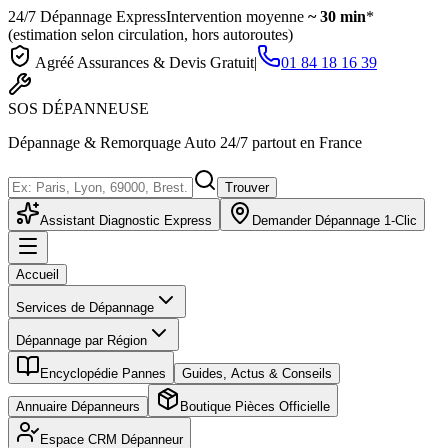
24/7 Dépannage Express
Intervention moyenne
~ 30 min
*
(estimation selon circulation, hors autoroutes)
Agréé Assurances & Devis Gratuit
|
01 84 18 16 39
SOS
DÉPANNEUSE
Dépannage & Remorquage Auto 24/7 partout en France
Trouver
Assistant Diagnostic Express
Demander Dépannage 1-Clic
Accueil
Services de Dépannage
Dépannage par Région
Encyclopédie Pannes
Guides, Actus & Conseils
Annuaire Dépanneurs
Boutique Pièces Officielle
Espace CRM Dépanneur