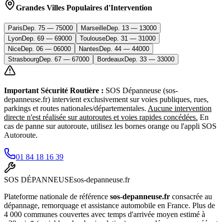
Grandes Villes Populaires d'Intervention
Paris
Dep.
75
—
75000
Marseille
Dep.
13
—
13000
Lyon
Dep.
69
—
69000
Toulouse
Dep.
31
—
31000
Nice
Dep.
06
—
06000
Nantes
Dep.
44
—
44000
Strasbourg
Dep.
67
—
67000
Bordeaux
Dep.
33
—
33000
Important Sécurité Routière :
SOS Dépanneuse (sos-
depanneuse.fr) intervient exclusivement sur voies publiques, rues,
parkings et routes nationales/départementales.
Aucune intervention
directe n'est réalisée sur autoroutes et voies rapides concédées.
En
cas de panne sur autoroute, utilisez les bornes orange ou l'appli SOS
Autoroute.
01 84 18 16 39
SOS
DÉPANNEUSE
sos-depanneuse.fr
Plateforme nationale de référence
sos-depanneuse.fr
consacrée au
dépannage, remorquage et assistance automobile en France. Plus de
4 000 communes couvertes avec temps d'arrivée moyen estimé à