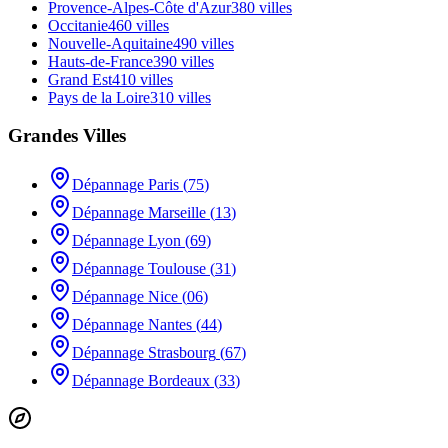
Provence-Alpes-Côte d'Azur
380
villes
Occitanie
460
villes
Nouvelle-Aquitaine
490
villes
Hauts-de-France
390
villes
Grand Est
410
villes
Pays de la Loire
310
villes
Grandes Villes
Dépannage
Paris
(
75
)
Dépannage
Marseille
(
13
)
Dépannage
Lyon
(
69
)
Dépannage
Toulouse
(
31
)
Dépannage
Nice
(
06
)
Dépannage
Nantes
(
44
)
Dépannage
Strasbourg
(
67
)
Dépannage
Bordeaux
(
33
)