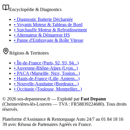
Encyclopédie & Diagnostics
• Diagnostic Batterie Déchargée
• Voyants Moteur & Tableau de Bord
• Surchauffe Moteur & Refroidissement
• Alternateur & Démarreur HS
• Panne d'Embrayage & Boîte Vitesse
Régions & Territoires
• Île-de-France (Paris, 92, 93, 94...)
• Auvergne-Rhône-Alpes (Lyon...)
• PACA (Marseille, Nice, Toulon...)
• Hauts-de-France (Lille, Amiens...)
• Nouvelle-Aquitaine (Bordeaux...)
• Occitanie (Toulouse, Montpellier...)
©
2026
sos-depanneuse.fr — Exploité par
Fast Depann
(Chennevières-lès-Louvres — TVA :
FR58839224680
). Tous droits
réservés.
Plateforme d'Assistance & Remorquage Auto 24/7 au 01 84 18 16
39 avec Réseau de Partenaires Agréés en France.